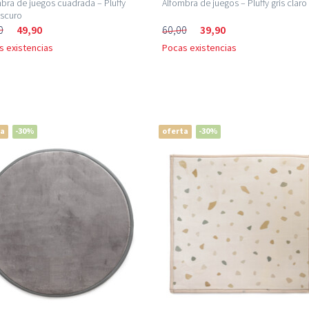
bra de juegos cuadrada – Pluffy
Alfombra de juegos – Pluffy gris claro
oscuro
0
49,90
60,00
39,90
s existencias
Pocas existencias
ta
-30%
oferta
-30%