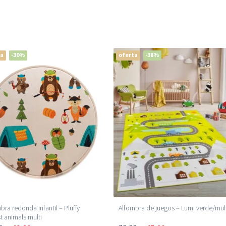
ta
-30%
oferta
-38%
bra redonda infantil – Pluffy
Alfombra de juegos – Lumi verde/mul
t animals multi