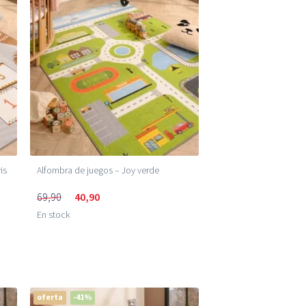
Precio más bajo (m²)
Precio más alto (m²)
is
Alfombra de juegos – Joy verde
69,90
40,90
En stock
oferta
-41%