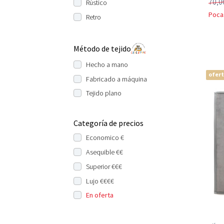
70,0
Rústico
Poca
Retro
Método de tejido
Hecho a mano
ofer
Fabricado a máquina
Tejido plano
Categoría de precios
Economico €
Asequible €€
Superior €€€
Lujo €€€€
En oferta