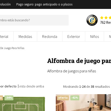
volución
Pago seguro: pago anticipado o a plazos
762 Re
terial
Medidas
Redonda
Exterior
Niños
De Juego Para Niñas
Alfombra de juego par
Alfombra de juegos para niñas
por defecto
vista desde arriba
Mostrando
1-24
de
38
resultados
ta
-34%
oferta
-41%