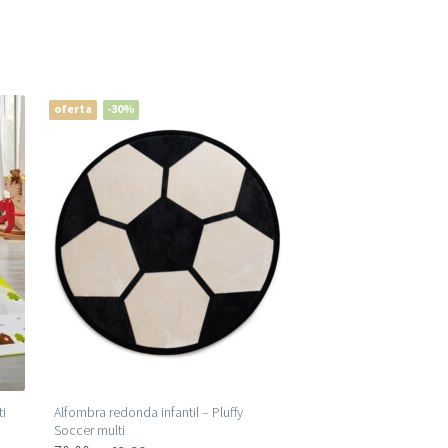
oferta
-30%
ti
Alfombra redonda infantil – Pluffy
Soccer multi