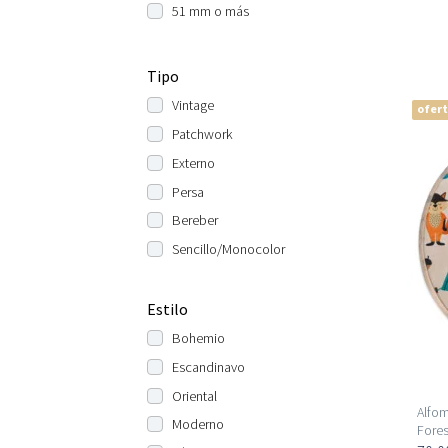
51 mm o más
Tipo
Vintage
ofer
Patchwork
Externo
Persa
Bereber
Sencillo/Monocolor
Estilo
Bohemio
Escandinavo
Oriental
Alfom
Moderno
Fores