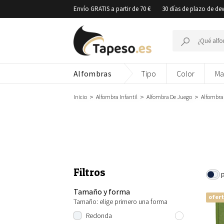
Ir
Envío GRATIS a partir de 70 €
30 días de plazo de de
al
contenido
Buscar
por:
Alfombras
Tipo
Color
Ma
Inicio
Alfombra Infantil
Alfombra De Juego
Alfombra 
Filtros
Tamaño y forma
ofer
Tamaño: elige primero una forma
Redonda