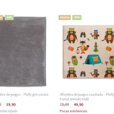
ta
-34%
oferta
-30%
bra de juegos – Pluffy gris oscuro
Alfombra de juegos cuadrada – Pluff
Forest animals multi
0
39,90
70,00
49,90
enden rápido
Pocas existencias