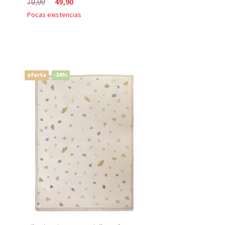
70,00
49,90
Pocas existencias
oferta
-34%