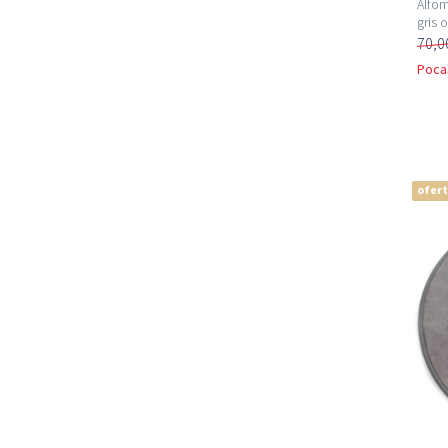
Alfom
gris 
70,0
Poca
ofer