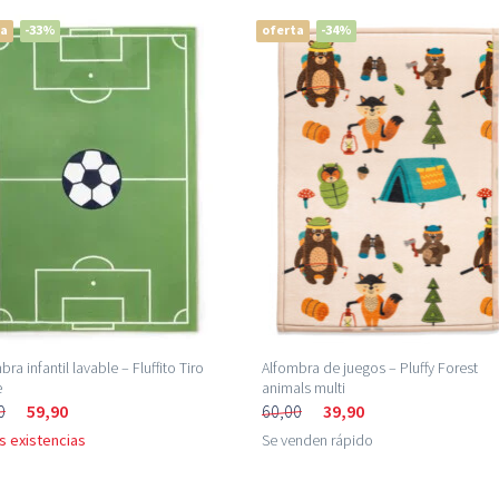
ta
-33%
oferta
-34%
bra infantil lavable – Fluffito Tiro
Alfombra de juegos – Pluffy Forest
e
animals multi
0
59,90
60,00
39,90
s existencias
Se venden rápido