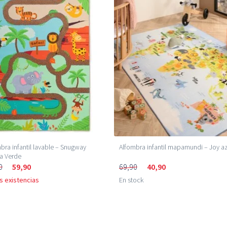
bra infantil lavable – Snugway
Alfombra infantil mapamundi – Joy a
a Verde
0
59,90
69,90
40,90
s existencias
En stock