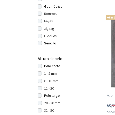
Geométrico
Rombos
ofer
Rayas
zigzag
Bloques
Sencillo
Altura de pelo
Pelo corto
1 - 5 mm
6 - 10 mm
11 - 20 mm
Alfom
Pelo largo
20 - 30 mm
60,0
31 - 50 mm
Se v