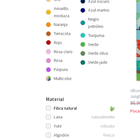
Azul oscuro
Amarillo
Azul marino
mostaza
Negro
Naranja
petróleo
Terracota
Turquesa
Rojo
Verde
Rosa claro
Verde oliva
Rosa
Verde jade
Púrpura
Multicolor
Alfom
Jungl
Material
90,0
Fibra natural
Poca
Lana
naturalmente
Yute
robusto
Algodón
fresco