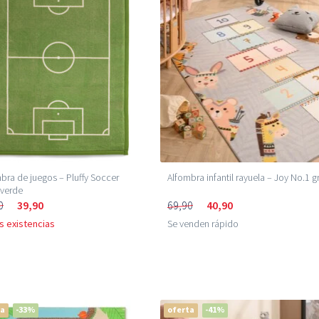
bra de juegos – Pluffy Soccer
Alfombra infantil rayuela – Joy No.1 gr
 verde
0
39,90
69,90
40,90
s existencias
Se venden rápido
ta
-33%
oferta
-41%