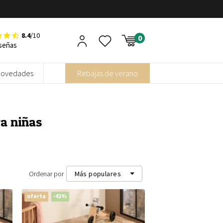
8.4
/10
señas
Novedades
Rebajas de verano
a niñas
Ordenar por
Más populares
oferta
-41%
Más populares
Más recientes