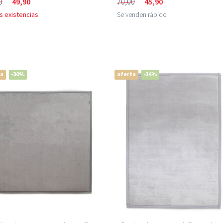
0
49,90
70,00
45,90
s existencias
Se venden rápido
ta
-30%
oferta
-34%