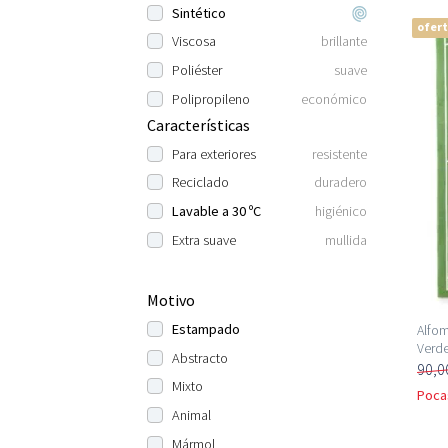
Sintético
ofer
Viscosa
brillante
Poliéster
suave
Polipropileno
económico
Características
Para exteriores
resistente
Reciclado
duradero
Lavable a 30 ºC
higiénico
Extra suave
mullida
Motivo
Estampado
Alfom
Verd
Abstracto
90,0
Mixto
Poca
Animal
Mármol