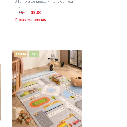
Alfombra de juegos – Pluffy Confetti
multi
60,00
39,90
Pocas existencias
oferta
-41%