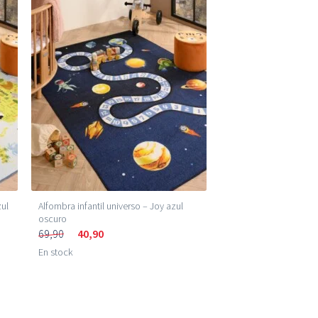
zul
Alfombra infantil universo – Joy azul
oscuro
69,90
40,90
En stock