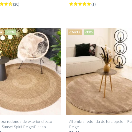
(20)
(1)
ta
-38%
oferta
-33%
bra redonda de exterior efecto
Alfombra redonda de terciopelo – Fla
– Sunset Spirit Beige/Blanco
Beige