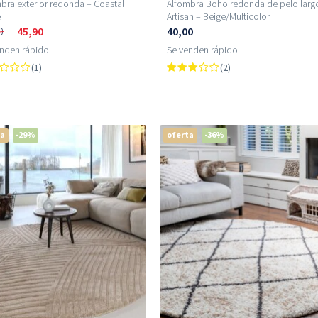
bra exterior redonda – Coastal
Alfombra Boho redonda de pelo larg
e
Artisan – Beige/Multicolor
0
45,90
40,00
enden rápido
Se venden rápido
(1)
(2)
ta
-29%
oferta
-36%