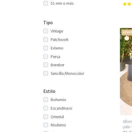
51 mm o más
Tipo
Vintage
ofer
Patchwork
Externo
Persa
Bereber
Sencillo/Monocolor
Estilo
Bohemio
Escandinavo
Oriental
Alfom
Moderno
yute 