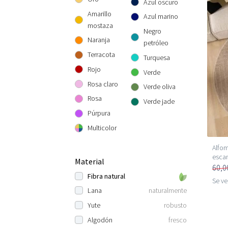
Azul oscuro
Amarillo
Azul marino
mostaza
Negro
Naranja
petróleo
Terracota
Turquesa
Rojo
Verde
Rosa claro
Verde oliva
Rosa
Verde jade
Púrpura
Multicolor
Alfom
escan
Material
60,0
Fibra natural
Se v
Lana
naturalmente
Yute
robusto
Algodón
fresco