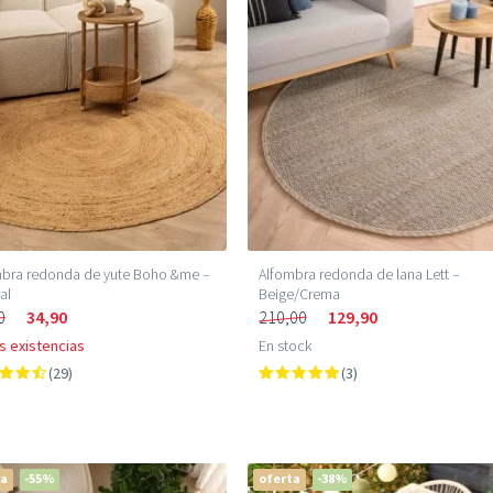
mbra redonda de yute Boho &me –
Alfombra redonda de lana Lett –
al
Beige/Crema
0
34,90
210,00
129,90
s existencias
En stock
(29)
(3)
ta
-55%
oferta
-38%