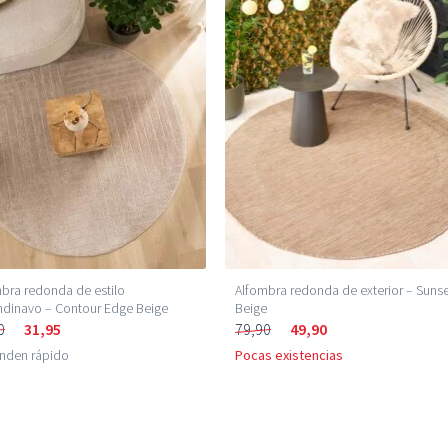
bra redonda de estilo
Alfombra redonda de exterior – Suns
dinavo – Contour Edge Beige
Beige
0
31,95
79,90
49,90
enden rápido
Pocas existencias