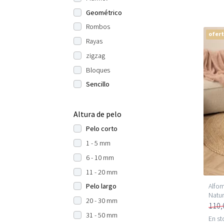
Geométrico
Rombos
ofer
Rayas
zigzag
Bloques
Sencillo
Altura de pelo
Pelo corto
1 - 5 mm
6 - 10 mm
11 - 20 mm
Alfom
Pelo largo
Natur
20 - 30 mm
110,
31 - 50 mm
En st