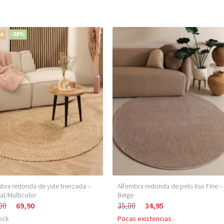
ta
-38%
bra redonda de yute trenzada –
Alfombra redonda de pelo liso Fine –
al/Multicolor
Beige
00
69,90
35,00
34,95
ock
Pocas existencias