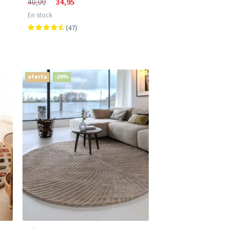
40,00
34,95
En stock
(47)
oferta
-29%