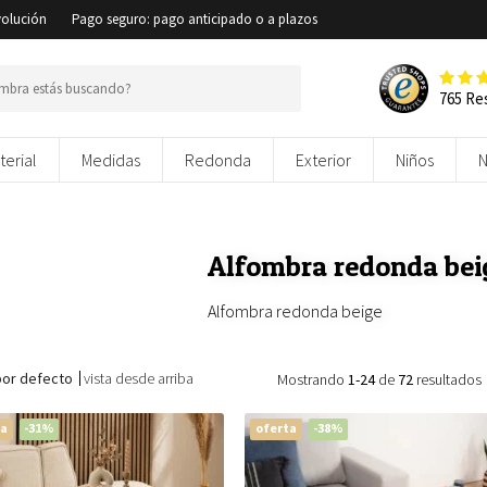
volución
Pago seguro: pago anticipado o a plazos
765 Re
terial
Medidas
Redonda
Exterior
Niños
Alfombra redonda bei
Alfombra redonda beige
por defecto
vista desde arriba
Mostrando
1-24
de
72
resultados
ta
-31%
oferta
-38%