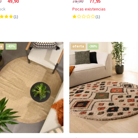
0
49,90
79,90
77,95
ock
Pocas existencias
(1)
(1)
ta
-43%
oferta
-36%