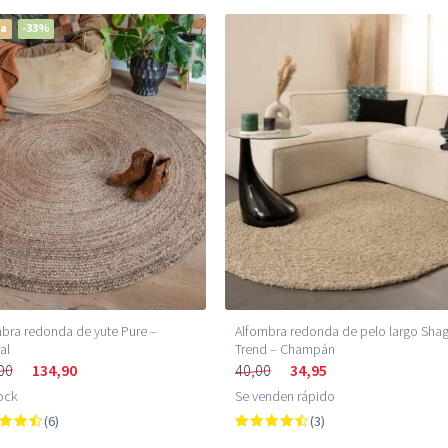
ta
-33%
bra redonda de yute Pure –
Alfombra redonda de pelo largo Sha
al
Trend – Champán
00
134,90
40,00
34,95
ock
Se venden rápido
(6)
(3)