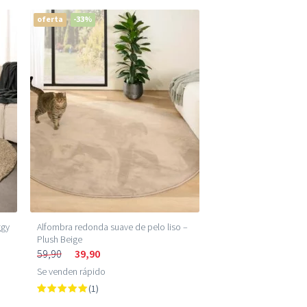
oferta
-33%
ggy
Alfombra redonda suave de pelo liso –
Plush Beige
59,90
39,90
Se venden rápido
(1)