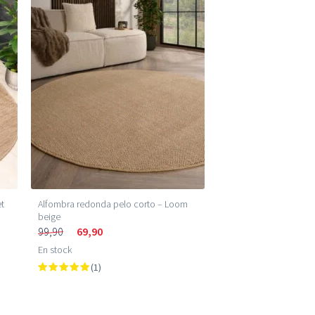
et
Alfombra redonda pelo corto – Loom
beige
99,90
69,90
En stock
(1)