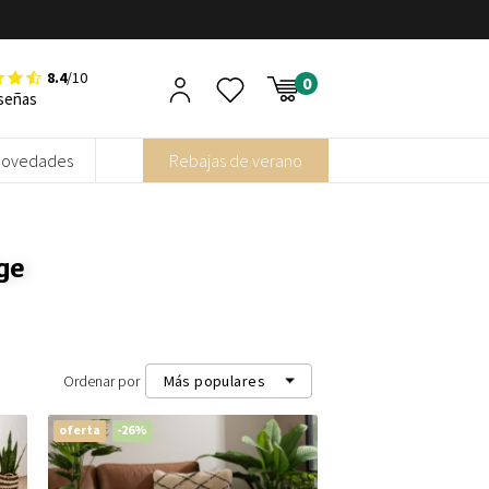
8.4
/10
señas
Novedades
Rebajas de verano
ge
Ordenar por
Más populares
oferta
-26%
Más populares
Más recientes