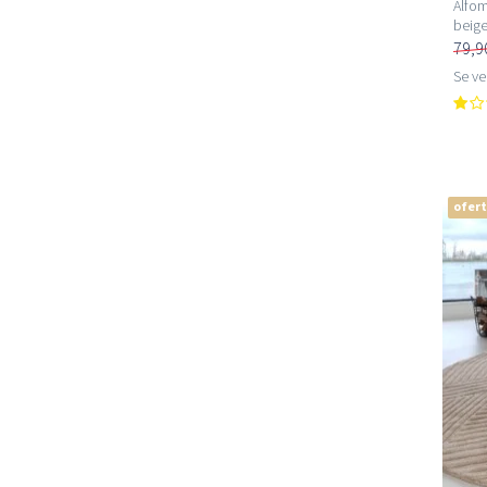
Alfom
beig
79,9
Se v
ofer