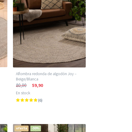
Precio más bajo (m²)
Precio más alto (m²)
Alfombra redonda de algodón Joy –
Beige/Blanca
80,00
59,90
En stock
(6)
oferta
-30%