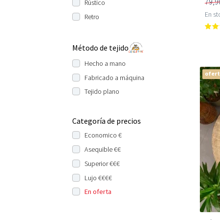
79,9
Rústico
En st
Retro
Método de tejido
Hecho a mano
ofer
Fabricado a máquina
Tejido plano
Categoría de precios
Economico €
Asequible €€
Superior €€€
Lujo €€€€
En oferta