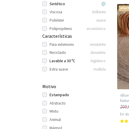
Sintético
ofer
Viscosa
brillante
Poliéster
suave
Polipropileno
económico
Características
Para exteriores
resistente
Reciclado
duradero
Lavable a 30 ºC
higiénico
Extra suave
mullida
Motivo
Estampado
Alfom
Natur
Abstracto
200,
Mixto
En st
Animal
Mármol