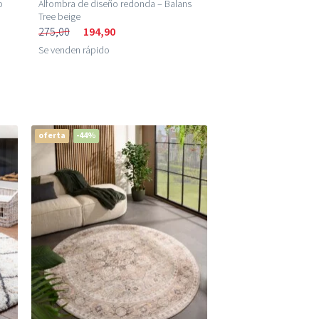
o
Alfombra de diseño redonda – Balans
Tree beige
275,00
194,90
Se venden rápido
oferta
-44%