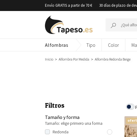
Ir
Envío GRATIS a partir de 70 €
30 días de plazo de de
al
contenido
Buscar
por:
Alfombras
Tipo
Color
Ma
Inicio
Alfombra Por Medida
Alfombra Redonda Beige
Filtros
Tamaño y forma
ofer
Tamaño: elige primero una forma
Redonda