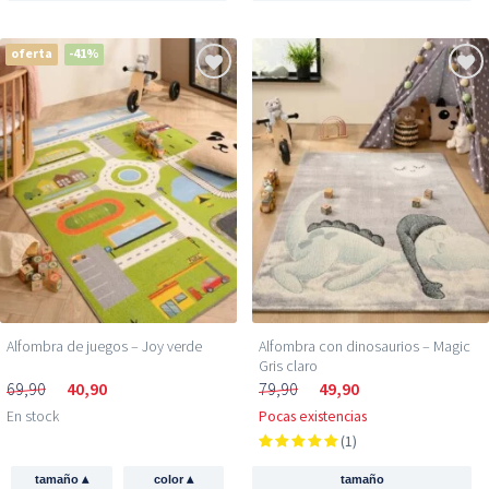
oferta
-41%
Alfombra de juegos – Joy verde
Alfombra con dinosaurios – Magic
Gris claro
69,90
40,90
79,90
49,90
En stock
Pocas existencias
(1)
▴
▴
tamaño
color
tamaño