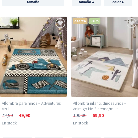
▴
▴
tamaño
tamaño
color
oferta
-31%
Alfombra para niños – Adventures
Alfombra infantil dinosaurios –
Azul
Animigo No.3 crema/multi
79,90
49,90
100,00
69,90
En stock
En stock