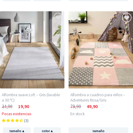
Alfombra suave Loft – Gris (lavable
Alfombra a cuadros para niños –
a 30 °C)
Adventures Rosa/Gris
34,90
19,90
79,90
49,90
Pocas existencias
En stock
(3)
▴
▴
tamaño
color
tamaño