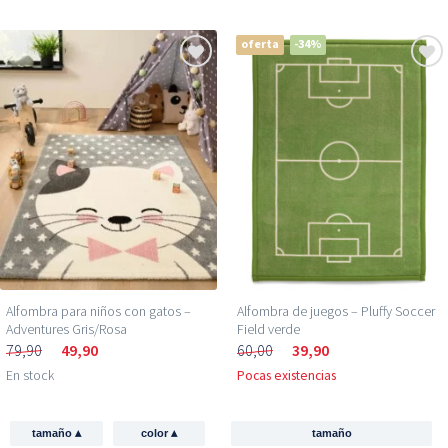
oferta
-34%
Alfombra para niños con gatos –
Alfombra de juegos – Pluffy Soccer
Adventures Gris/Rosa
Field verde
79,90
49,90
60,00
39,90
En stock
Pocas existencias
▴
▴
tamaño
color
tamaño