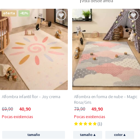
vista desde arriba
oferta
-41%
Alfombra infantil flor – Joy crema
Alfombra en forma de nube – Magic
Rosa/Gris
69,90
40,90
79,90
49,90
Pocas existencias
Pocas existencias
(1)
▴
▴
tamaño
tamaño
color