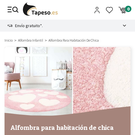
Ir
al
contenido
8.4
Envío gratuito*.
Inicio
Alfombra Infantil
Alfombra Para Habitación De Chica
Alfombra para habitación de chica