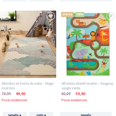
oferta
-33%
Alfombra en forma de nube – Magic
Alfombra infantil lavable – Snugway
Azul/Gris
Jungla Verde
79,90
49,90
90,00
59,90
Pocas existencias
Pocas existencias
▴
▴
tamaño
color
tamaño