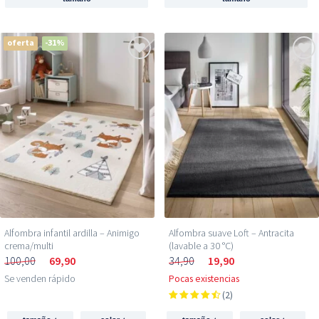
oferta
-31%
Alfombra infantil ardilla – Animigo
Alfombra suave Loft – Antracita
crema/multi
(lavable a 30 °C)
100,00
69,90
34,90
19,90
Se venden rápido
Pocas existencias
(2)