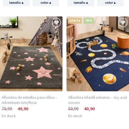
▴
▴
▴
▴
tamaño
color
tamaño
color
oferta
-41%
Alfombra de estrellas para niños –
Alfombra infantil universo – Joy azul
Adventures Gris/Rosa
oscuro
79,90
49,90
69,90
40,90
En stock
En stock