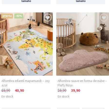
tamaño
tamaño
oferta
-41%
Alfombra infantil mapamundi – Joy
Alfombra suave en forma de nube –
azul
Fluffy Rosa
69,90
40,90
59,90
39,90
En stock
En stock