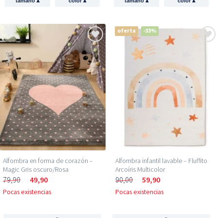
▴
▴
▴
▴
tamaño
color
tamaño
color
oferta
-33%
Alfombra en forma de corazón –
Alfombra infantil lavable – Fluffito
Magic Gris oscuro/Rosa
Arcoíris Multicolor
79,90
49,90
90,00
59,90
Pocas existencias
Pocas existencias