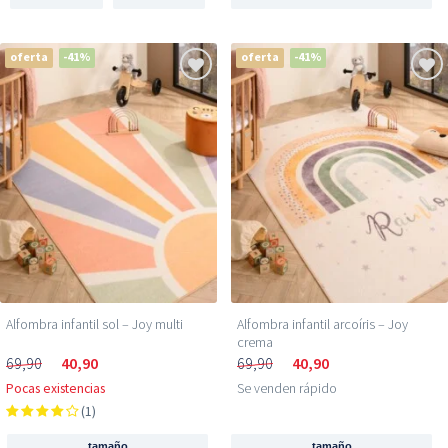
oferta
-41%
oferta
-41%
Alfombra infantil sol – Joy multi
Alfombra infantil arcoíris – Joy
crema
69,90
40,90
69,90
40,90
Pocas existencias
Se venden rápido
(1)
tamaño
tamaño