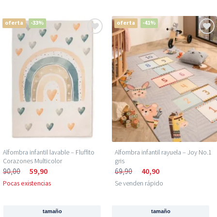
oferta
-33%
oferta
-41%
Alfombra infantil lavable – Fluffito
Alfombra infantil rayuela – Joy No.1
Corazones Multicolor
gris
90,00
59,90
69,90
40,90
Pocas existencias
Se venden rápido
tamaño
tamaño