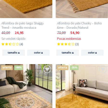
Alfombra de pelo largo Shaggy
Alfombra de yute Chunky – Boho
Trend – Amarillo mostaza
&me – Dorado/Natural
40,00
24,95
70,00
54,90
Se venden rápido
Pocas existencias
(4)
(3)
▴
▴
▴
▴
tamaño
color
tamaño
color
oferta
-44%
oferta
-35%