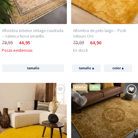
Alfombra exterior vintage cuadrada​
Alfombra de pelo largo – Posh
– Valenca Nova amarillo
Velours Oro
79,95
44,95
70,00
64,90
Pocas existencias
En stock
▴
▴
tamaño
tamaño
color
oferta
-33%