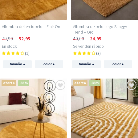
Alfombra de terciopelo – Flair Oro
Alfombra de pelo largo Shaggy
Trend – Oro
79,90
52,95
40,00
24,95
En stock
Se venden rápido
(1)
(3)
▴
▴
▴
▴
tamaño
color
tamaño
color
oferta
-33%
oferta
-33%