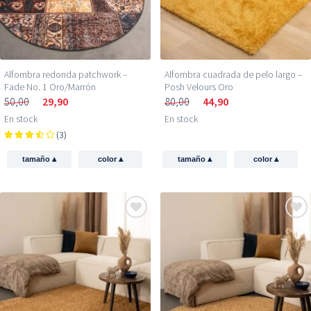
Alfombra redonda patchwork –
Alfombra cuadrada de pelo largo –
Fade No. 1 Oro/Marrón
Posh Velours Oro
50,00
29,90
80,00
44,90
En stock
En stock
(3)
▴
▴
▴
▴
tamaño
color
tamaño
color