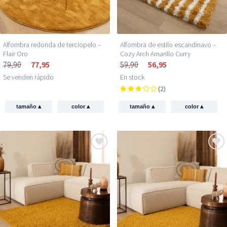
Alfombra redonda de terciopelo –
Alfombra de estilo escandinavo –
Flair Oro
Cozy Arch Amarillo Curry
79,90
77,95
59,90
56,95
Se venden rápido
En stock
(2)
▴
▴
▴
▴
tamaño
color
tamaño
color