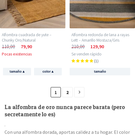
Alfombra cuadrada de yute –
Alfombra redonda de lana a rayas
Chunky Oro/Natural
Lett – Amarillo Mostaza/Gris
110,00
79,90
210,00
129,90
Pocas existencias
Se venden rápido
(1)
▴
▴
tamaño
color
tamaño
1
2
La alfombra de oro nunca parece barata (pero
secretamente lo es)
.
Con una alfombra dorada, aportas calidez a tu hogar. El color