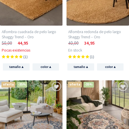
Alfombra cuadrada de pelo largo
Alfombra redonda de pelo largo
Shaggy Trend – Oro
Shaggy Trend – Oro
50,00
44,95
40,00
34,95
Pocas existencias
En stock
(1)
(1)
▴
▴
▴
▴
tamaño
color
tamaño
color
oferta
-35%
oferta
-35%