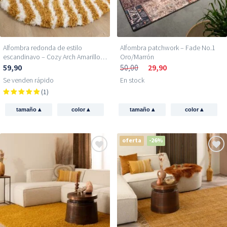
Alfombra redonda de estilo
Alfombra patchwork – Fade No.1
escandinavo – Cozy Arch Amarillo
Oro/Marrón
Curry
59,90
50,00
29,90
Se venden rápido
En stock
(1)
▴
▴
▴
▴
tamaño
color
tamaño
color
oferta
-26%