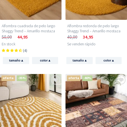
Alfombra cuadrada de pelo largo
Alfombra redonda de pelo largo
Shaggy Trend – Amarillo mostaza
Shaggy Trend – Amarillo mostaza
50,00
44,95
40,00
34,95
En stock
Se venden rápido
(4)
▴
▴
▴
▴
tamaño
color
tamaño
color
oferta
-35%
oferta
-40%