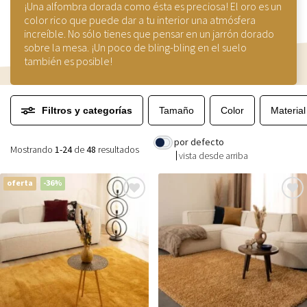
¡Una alfombra dorada como ésta es preciosa! El oro es un
color rico que puede dar a tu interior una atmósfera
increíble. No sólo tienes que pensar en un jarrón dorado
sobre la mesa. ¡Un poco de bling-bling en el suelo
también es posible!
Filtros y categorías
Tamaño
Color
Material
por defecto
Mostrando
1-24
de
48
resultados
vista desde arriba
oferta
-36%