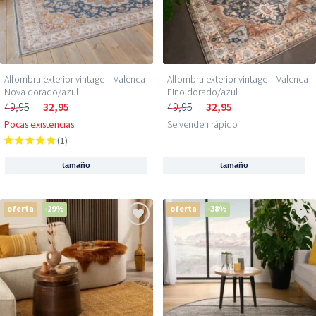
Alfombra exterior vintage​ – Valenca
Alfombra exterior vintage​ – Valenca
Nova dorado/azul
Fino dorado/azul
49,95
32,95
49,95
32,95
Pocas existencias
Se venden rápido
(1)
tamaño
tamaño
oferta
-29%
oferta
-38%