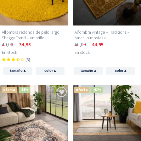
Alfombra redonda de pelo largo
Alfombra vintage – Traditions –
Shaggy Trend – Amarillo
Amarillo mostaza
40,00
34,95
60,00
44,95
En stock
En stock
(3)
▴
▴
▴
▴
tamaño
color
tamaño
color
oferta
-44%
oferta
-42%