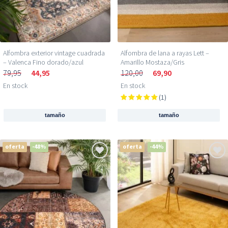
Alfombra exterior vintage cuadrada​
Alfombra de lana a rayas Lett –
– Valenca Fino dorado/azul
Amarillo Mostaza/Gris
79,95
44,95
120,00
69,90
En stock
En stock
(1)
tamaño
tamaño
oferta
-48%
oferta
-44%