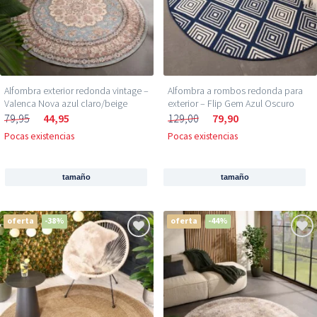
Alfombra exterior redonda vintage –
Alfombra a rombos redonda para
Valenca Nova azul claro/beige
exterior – Flip Gem Azul Oscuro
79,95
44,95
129,00
79,90
Pocas existencias
Pocas existencias
tamaño
tamaño
oferta
-38%
oferta
-44%