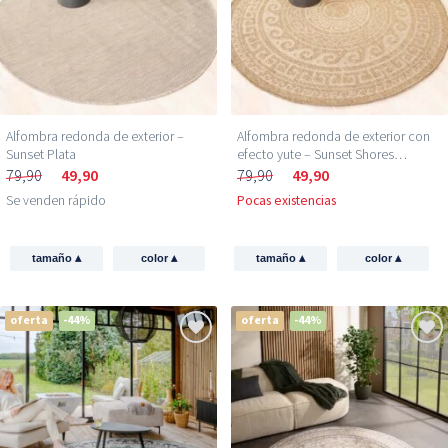
Alfombra redonda de exterior –
Alfombra redonda de exterior con
Sunset Plata
efecto yute – Sunset Shores
Beige/Blanco
79,90
49,90
79,90
49,90
Se venden rápido
Pocas existencias
▴
▴
▴
▴
tamaño
color
tamaño
color
oferta
-44%
oferta
-44%