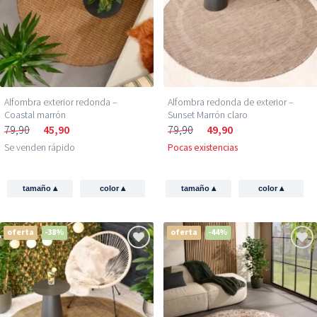
Alfombra exterior redonda –
Alfombra redonda de exterior –
Coastal marrón
Sunset Marrón claro
79,90
45,90
79,90
49,90
Se venden rápido
Pocas existencias
▴
▴
▴
▴
tamaño
color
tamaño
color
oferta
-38%
oferta
-44%