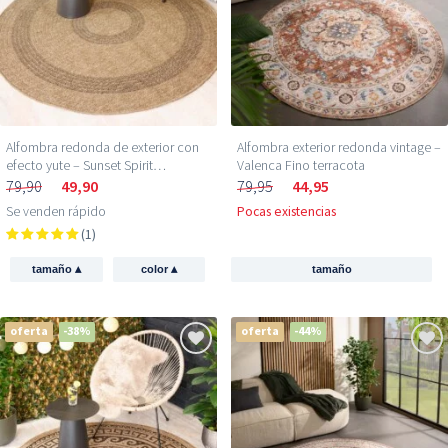
Alfombra redonda de exterior con
Alfombra exterior redonda vintage –
efecto yute – Sunset Spirit
Valenca Fino terracota
Beige/Negro
79,90
49,90
79,95
44,95
Se venden rápido
Pocas existencias
(1)
▴
▴
tamaño
color
tamaño
oferta
-38%
oferta
-44%