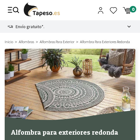
Ir
al
contenido
8.4
Envío gratuito*.
Método de pago seguro
Inicio
Alfombras
Alfombras Para Exterior
Alfombra Para Exteriores Redonda
Alfombra para exteriores redonda