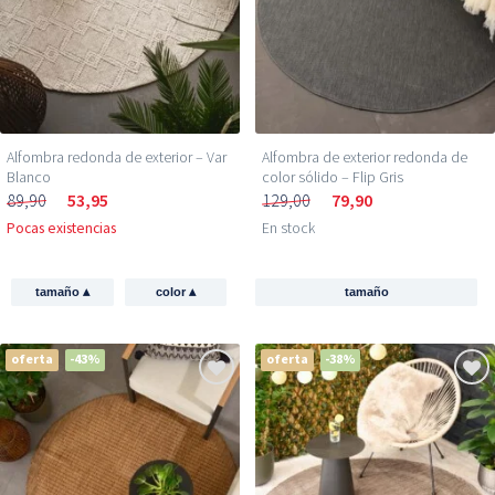
Alfombra redonda de exterior – Var
Alfombra de exterior redonda de
Blanco
color sólido – Flip Gris
89,90
53,95
129,00
79,90
Pocas existencias
En stock
▴
▴
tamaño
color
tamaño
oferta
-43%
oferta
-38%