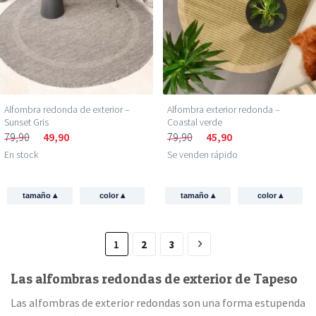
Alfombra redonda de exterior –
Alfombra exterior redonda –
Sunset Gris
Coastal verde
79,90
49,90
79,90
45,90
En stock
Se venden rápido
▴
▴
▴
▴
tamaño
color
tamaño
color
1
2
3
Las alfombras redondas de exterior de Tapeso
Las alfombras de exterior redondas son una forma estupenda