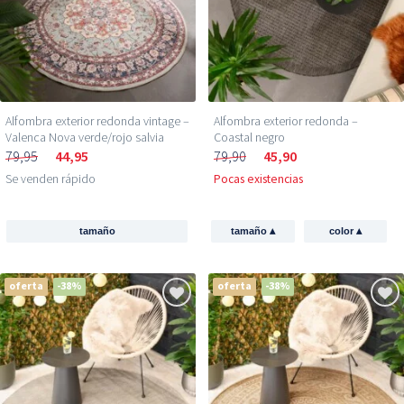
Alfombra exterior redonda vintage –
Alfombra exterior redonda –
Valenca Nova verde/rojo salvia
Coastal negro
79,95
44,95
79,90
45,90
Se venden rápido
Pocas existencias
▴
▴
tamaño
tamaño
color
oferta
-38%
oferta
-38%