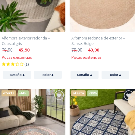
Alfombra exterior redonda –
Alfombra redonda de exterior –
Coastal gris
Sunset Beige
79,90
45,90
79,90
49,90
Pocas existencias
Pocas existencias
(1)
▴
▴
▴
▴
tamaño
color
tamaño
color
oferta
-44%
oferta
-39%