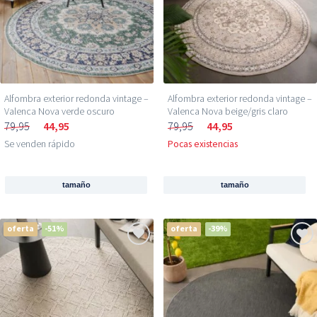
Alfombra exterior redonda vintage –
Alfombra exterior redonda vintage –
Valenca Nova verde oscuro
Valenca Nova beige/gris claro
79,95
44,95
79,95
44,95
Se venden rápido
Pocas existencias
tamaño
tamaño
oferta
-51%
oferta
-39%