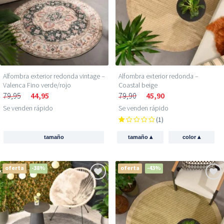
Alfombra exterior redonda vintage –
Alfombra exterior redonda –
Valenca Fino verde/rojo
Coastal beige
79,95
44,95
79,90
45,90
Se venden rápido
Se venden rápido
(1)
▴
▴
tamaño
tamaño
color
oferta
-38%
oferta
-43%