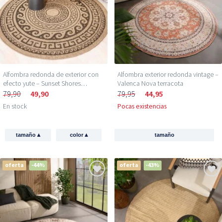
Alfombra redonda de exterior con
Alfombra exterior redonda vintage –
efecto yute – Sunset Shores
Valenca Nova terracota
Beige/Negro
79,90
49,90
79,95
44,95
En stock
Pocas existencias
▴
▴
tamaño
color
tamaño
oferta
-44%
oferta
-43%