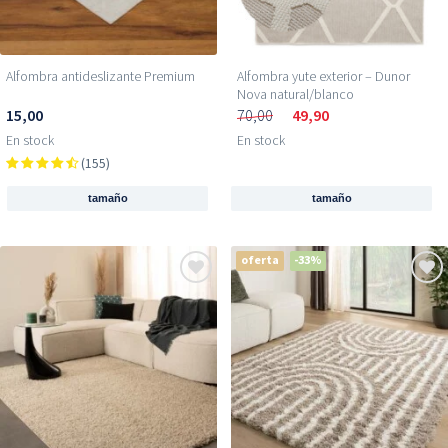
Alfombra antideslizante Premium
Alfombra yute exterior – Dunor
Nova natural/blanco
15,00
70,00
49,90
En stock
En stock
(155)
tamaño
tamaño
oferta
-33%