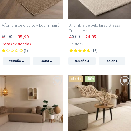
Alfombra pelo corto – Loom marrón
Alfombra de pelo largo Shaggy
Trend – Marfil
59,90
35,90
40,00
24,95
Pocas existencias
En stock
(1)
(16)
▴
▴
▴
▴
tamaño
color
tamaño
color
oferta
-40%