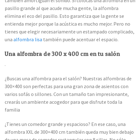
también amortiguan el sonido. Si colocas una alfombra en un
pasillo grande al que acude mucha gente, la alfombra
elimina el eco del pasillo. Esto garantiza que la gente se
entienda mejor porque la acústica es mucho mejor. Pero no
tienes que elegir necesariamente un estampado complicado,
una
alfombra lisa
también puede acentuar el espacio.
Una alfombra de 300 x 400 cm en tu salón
.
¿Buscas una alfombra para el salón? Nuestras alfombras de
300×400 son perfectas para una gran zona de asientos con
varios sofás o sillones. Con un tamaño tan impresionante,
crearás un ambiente acogedor para que disfrute toda la
familia
¿Tienes un comedor grande y espacioso? En ese caso, una
alfombra XXL de 300×400 cm también queda muy bien debajo
de una mesa de comedor rectangular con 8 sillas. No sólo