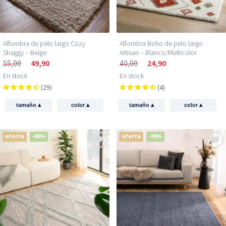
Alfombra de pelo largo Cozy
Alfombra Boho de pelo largo
Shaggy – Beige
Artisan – Blanco/Multicolor
55,00
49,90
40,00
24,90
En stock
En stock
(29)
(4)
▴
▴
▴
▴
tamaño
color
tamaño
color
oferta
-40%
oferta
-39%