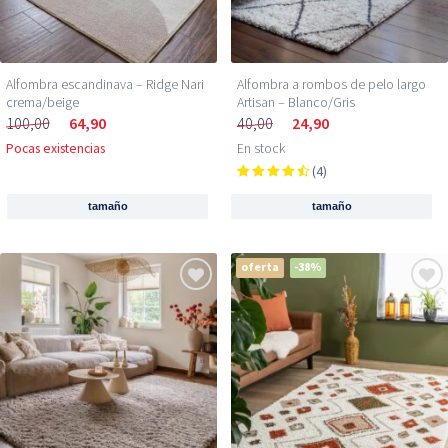
Alfombra escandinava – Ridge Nari
Alfombra a rombos de pelo largo
crema/beige
Artisan – Blanco/Gris
100,00
64,90
40,00
24,90
Pocas existencias
En stock
(4)
tamaño
tamaño
oferta
-38%