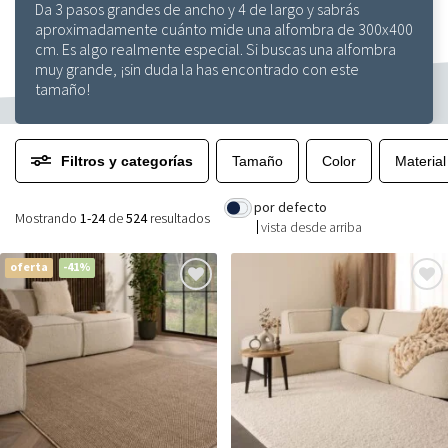
Da 3 pasos grandes de ancho y 4 de largo y sabrás
aproximadamente cuánto mide una alfombra de 300x400
cm. Es algo realmente especial. Si buscas una alfombra
muy grande, ¡sin duda la has encontrado con este
tamaño!
Filtros y categorías
Tamaño
Color
Material
por defecto
Mostrando
1-24
de
524
resultados
vista desde arriba
oferta
-41%