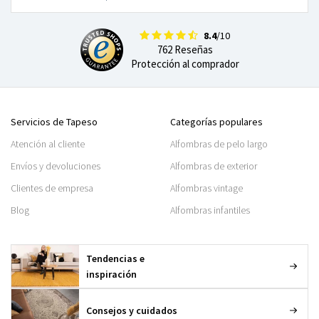
8.4
/10
762 Reseñas
Protección al comprador
Servicios de Tapeso
Categorías populares
Atención al cliente
Alfombras de pelo largo
Envíos y devoluciones
Alfombras de exterior
Clientes de empresa
Alfombras vintage
Blog
Alfombras infantiles
Tendencias e
inspiración
Consejos y cuidados