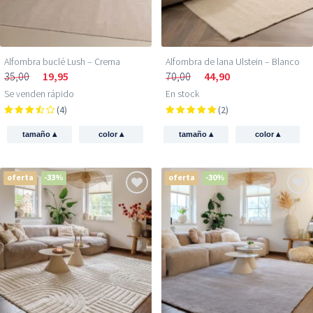
Alfombra buclé Lush – Crema
Alfombra de lana Ulstein – Blanco
35,00
19,95
70,00
44,90
Se venden rápido
En stock
(4)
(2)
▴
▴
▴
▴
tamaño
color
tamaño
color
oferta
-33%
oferta
-30%