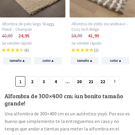
Alfombra de pelo largo Shaggy
Alfombra de estilo escandinavo –
Trend – Champán
Cozy Arch Beige
40,00
24,95
59,90
41,95
Se venden rápido
Se venden rápido
(6)
(1)
▴
▴
▴
▴
tamaño
color
tamaño
color
1
2
3
4
…
20
21
22
Alfombra de 300×400 cm; ¡un bonito tamaño
grande!
Una alfombra de 300×400 cm es un auténtico yoyó. Por eso es
bueno que simplemente te la entreguemos en casa y no
tengas que andar a tientas para meter la alfombra en el