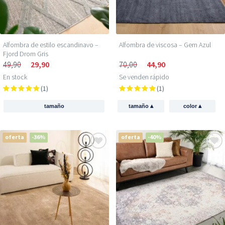
Alfombra de estilo escandinavo –
Alfombra de viscosa – Gem Azul
Fjord Drom Gris
49,90
29,90
70,00
44,90
En stock
Se venden rápido
(1)
(1)
▴
▴
tamaño
tamaño
color
oferta
-36%
oferta
-40%