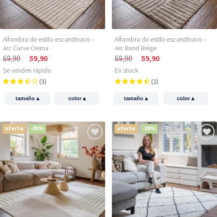
Alfombra de estilo escandinavo –
Alfombra de estilo escandinavo –
Arc Curve Crema
Arc Bend Beige
69,90
59,90
69,90
59,90
Se venden rápido
En stock
(3)
(2)
▴
▴
▴
▴
tamaño
color
tamaño
color
oferta
-35%
oferta
-38%