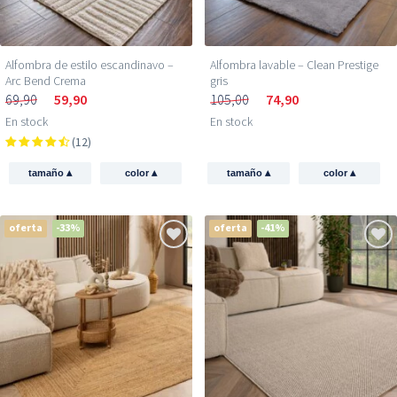
Alfombra de estilo escandinavo –
Alfombra lavable – Clean Prestige
Arc Bend Crema
gris
69,90
59,90
105,00
74,90
En stock
En stock
(12)
▴
▴
▴
▴
tamaño
color
tamaño
color
oferta
-33%
oferta
-41%