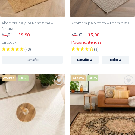
Alfombra de yute Boho &me –
Alfombra pelo corto – Loom plata
Natural
59,90
39,90
59,90
35,90
En stock
Pocas existencias
(43)
(3)
▴
▴
tamaño
tamaño
color
oferta
-36%
oferta
-43%