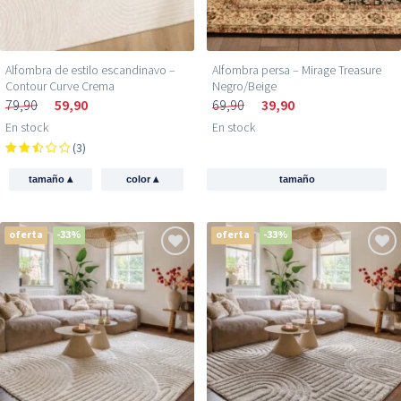
Alfombra de estilo escandinavo –
Alfombra persa – Mirage Treasure
Contour Curve Crema
Negro/Beige
79,90
59,90
69,90
39,90
En stock
En stock
(3)
▴
▴
tamaño
color
tamaño
oferta
-33%
oferta
-33%