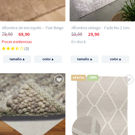
Alfombra de terciopelo – Flair Beige
Alfombra vintage – Fade No.2 Gris
79,90
69,90
50,00
29,90
Pocas existencias
En stock
(3)
▴
▴
▴
▴
tamaño
color
tamaño
color
oferta
-29%