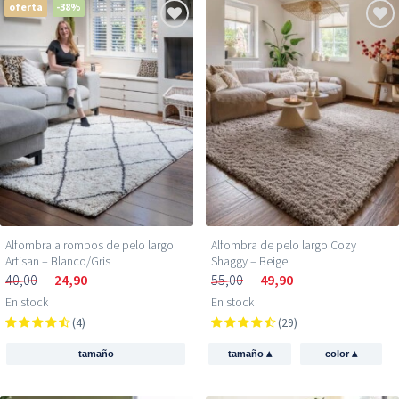
oferta
-38%
Alfombra a rombos de pelo largo
Alfombra de pelo largo Cozy
Artisan – Blanco/Gris
Shaggy – Beige
40,00
24,90
55,00
49,90
En stock
En stock
(4)
(29)
▴
▴
tamaño
tamaño
color