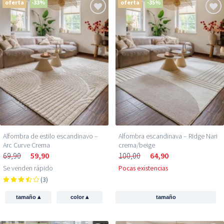
oferta
-33%
oferta
-35%
Alfombra de estilo escandinavo –
Alfombra escandinava – Ridge Nari
Arc Curve Crema
crema/beige
69,90
59,90
100,00
64,90
Se venden rápido
Pocas existencias
(3)
▴
▴
tamaño
color
tamaño