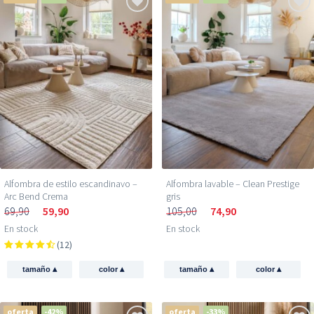
Alfombra de estilo escandinavo –
Alfombra lavable – Clean Prestige
Arc Bend Crema
gris
69,90
59,90
105,00
74,90
En stock
En stock
(12)
▴
▴
▴
▴
tamaño
color
tamaño
color
oferta
-42%
oferta
-33%