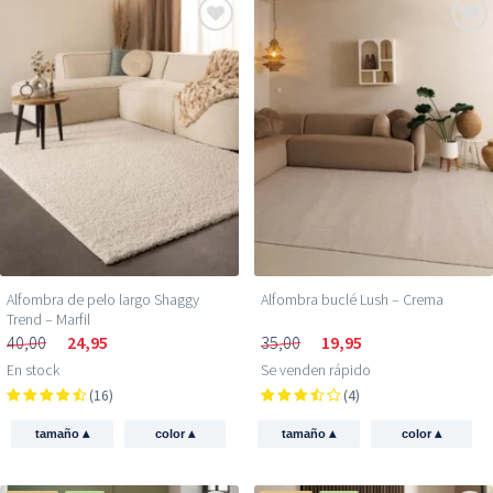
Alfombra de pelo largo Shaggy
Alfombra buclé Lush – Crema
Trend – Marfil
40,00
24,95
35,00
19,95
En stock
Se venden rápido
(16)
(4)
▴
▴
▴
▴
tamaño
color
tamaño
color