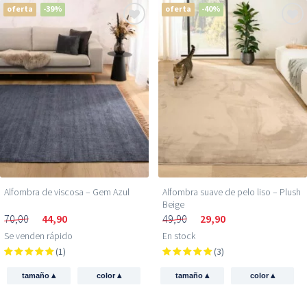
oferta
-39%
oferta
-40%
Alfombra de viscosa – Gem Azul
Alfombra suave de pelo liso – Plush
Beige
70,00
44,90
49,90
29,90
Se venden rápido
En stock
(1)
(3)
▴
▴
▴
▴
tamaño
color
tamaño
color