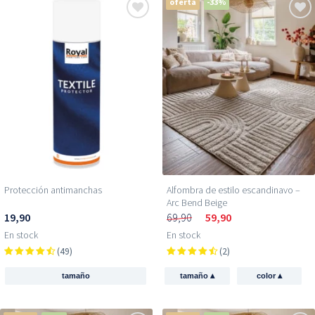
oferta
-33%
Protección antimanchas
Alfombra de estilo escandinavo –
Arc Bend Beige
19,90
69,90
59,90
En stock
En stock
(49)
(2)
▴
▴
tamaño
tamaño
color