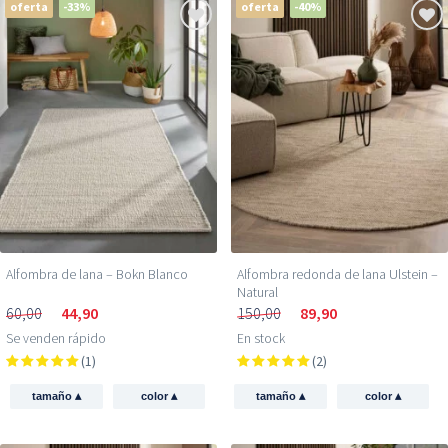
oferta
-33%
oferta
-40%
Alfombra de lana – Bokn Blanco
Alfombra redonda de lana Ulstein –
Natural
60,00
44,90
150,00
89,90
Se venden rápido
En stock
(1)
(2)
▴
▴
▴
▴
tamaño
color
tamaño
color