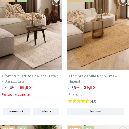
Alfombra de yute Boho &me –
Alfombra cuadrada de lana Ulstein
Natural
– Blanco/Gris
59,90
39,90
120,00
69,90
En stock
Pocas existencias
(43)
▴
▴
tamaño
tamaño
color
oferta
-36%
oferta
-43%