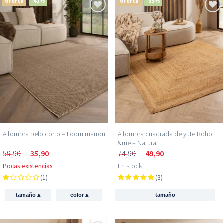
oferta
-41%
oferta
-33%
Alfombra pelo corto – Loom marrón
Alfombra cuadrada de yute Boho
&me – Natural
59,90
35,90
74,90
49,90
Pocas existencias
En stock
(1)
(3)
▴
▴
tamaño
color
tamaño