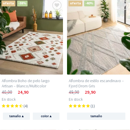
oferta
-38%
oferta
-40%
Alfombra Boho de pelo largo
Alfombra de estilo escandinavo –
Artisan – Blanco/Multicolor
Fjord Drom Gris
40,00
24,90
49,90
29,90
En stock
En stock
(4)
(1)
▴
▴
tamaño
color
tamaño