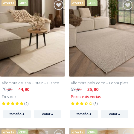
oferta
-40%
oferta
-41%
Alfombra de lana Ulstein – Blanco
Alfombra pelo corto – Loom plata
70,00
44,90
59,90
35,90
En stock
Pocas existencias
(2)
(3)
▴
▴
▴
▴
tamaño
color
tamaño
color
oferta
-33%
oferta
-30%