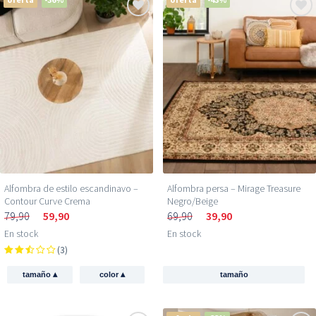
Alfombra de estilo escandinavo –
Alfombra persa – Mirage Treasure
Contour Curve Crema
Negro/Beige
79,90
59,90
69,90
39,90
En stock
En stock
(3)
▴
▴
tamaño
color
tamaño