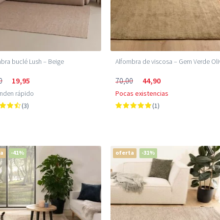
bra buclé Lush – Beige
Alfombra de viscosa – Gem Verde Oli
0
19,95
70,00
44,90
enden rápido
Pocas existencias
(3)
(1)
ta
-41%
oferta
-31%