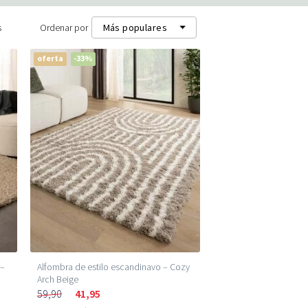
s
Ordenar por
Más populares
oferta
-33%
Más populares
Más recientes
Precio más bajo (m²)
Precio más alto (m²)
 –
Alfombra de estilo escandinavo – Cozy
Arch Beige
59,90
41,95