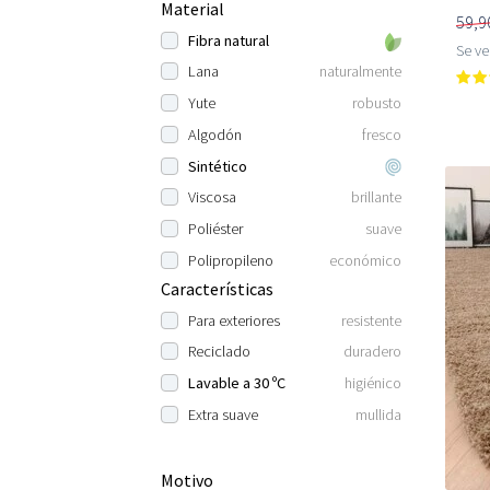
Material
59,9
Fibra natural
Se v
Lana
naturalmente
Yute
robusto
Algodón
fresco
Sintético
Viscosa
brillante
Poliéster
suave
Polipropileno
económico
Características
Para exteriores
resistente
Reciclado
duradero
Lavable a 30 ºC
higiénico
Extra suave
mullida
Motivo