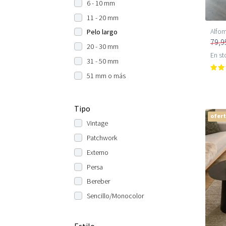
6 - 10 mm
11 - 20 mm
Alfom
Pelo largo
79,9
20 - 30 mm
En st
31 - 50 mm
51 mm o más
Tipo
ofer
Vintage
Patchwork
Externo
Persa
Bereber
Sencillo/Monocolor