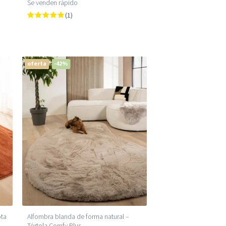
Se venden rápido
(1)
oferta
-42%
ota
Alfombra blanda de forma natural –
Tórtola Comfy Plus