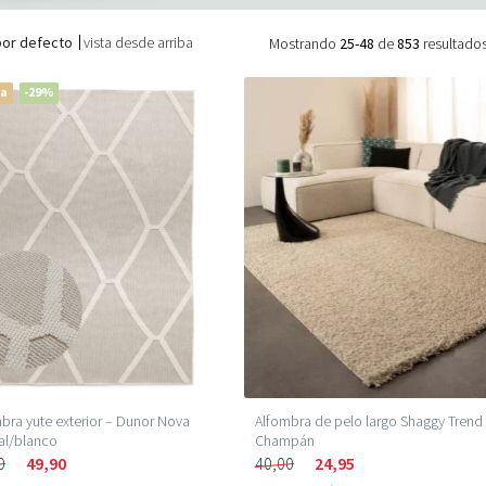
por defecto
vista desde arriba
Mostrando
25-48
de
853
resultado
ta
-29%
bra yute exterior – Dunor Nova
Alfombra de pelo largo Shaggy Trend
al/blanco
Champán
0
49,90
40,00
24,95