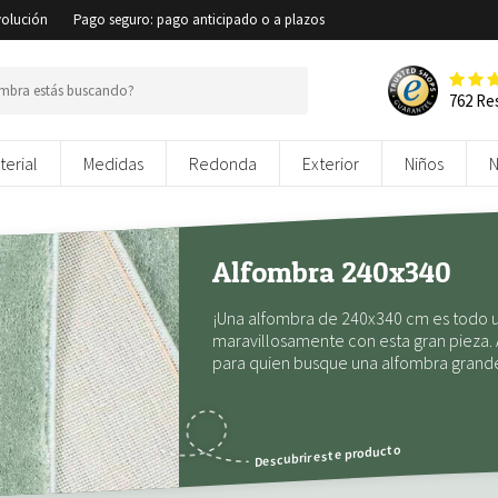
volución
Pago seguro: pago anticipado o a plazos
762 Re
terial
Medidas
Redonda
Exterior
Niños
Alfombra 240x340
¡Una alfombra de 240x340 cm es todo u
maravillosamente con esta gran pieza. 
para quien busque una alfombra grand
Descubrir este producto