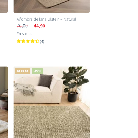
Alfombra de lana Ulstein – Natural
70,00
44,90
En stock
(4)
oferta
-39%