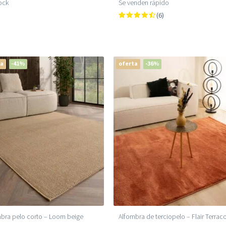
ock
Se venden rápido
(6)
ta
-41%
oferta
-36%
bra pelo corto – Loom beige
Alfombra de terciopelo – Flair Terrac