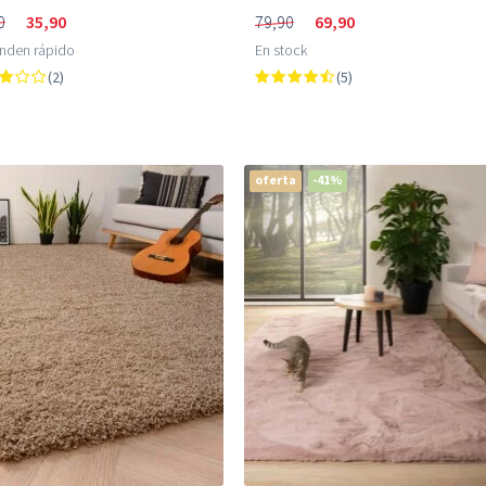
0
35,90
79,90
69,90
enden rápido
En stock
(2)
(5)
oferta
-41%