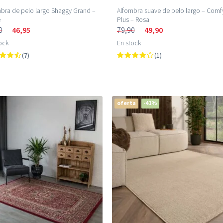
bra de pelo largo Shaggy Grand –
Alfombra suave de pelo largo – Comf
e
Plus – Rosa
0
46,95
79,90
49,90
ock
En stock
(7)
(1)
oferta
-41%