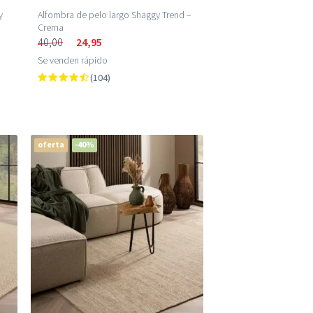
y
Alfombra de pelo largo Shaggy Trend –
Crema
40,00
24,95
Se venden rápido
(104)
oferta
-40%