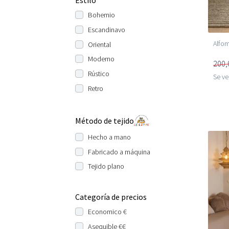
Estilo
Bohemio
Escandinavo
Alfom
Oriental
Moderno
200,
Rústico
Se v
Retro
Método de tejido
Hecho a mano
Fabricado a máquina
Tejido plano
Categoría de precios
Economico €
Asequible €€