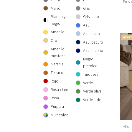
En st
300 cm redonda
300x300 cm
160x230 cm
Marrón
Gris
200x290 cm
Blanco y
Gris claro
240x340 cm
negro
Azul
300x400 cm
Amarillo
Azul claro
ofer
Oro
Azul oscuro
Amarillo
Azul marino
mostaza
Negro
Naranja
petróleo
Terracota
Turquesa
Rojo
Verde
Rosa claro
Verde oliva
Rosa
Verde jade
Púrpura
Multicolor
Alfom