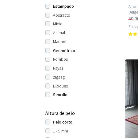
Estampado
Alfom
Beig
Abstracto
60,0
Mixto
En st
Animal
Mármol
Geométrico
Rombos
Rayas
zigzag
Bloques
Sencillo
Altura de pelo
Pelo corto
1 - 5 mm