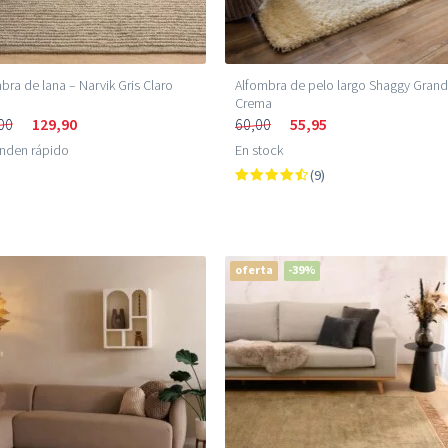
bra de lana – Narvik Gris Claro
Alfombra de pelo largo Shaggy Grand
Crema
00
129,90
60,00
55,95
enden rápido
En stock
(9)
oferta
-39%