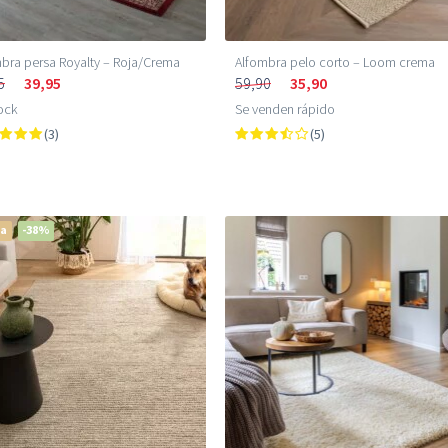
bra persa Royalty – Roja/Crema
Alfombra pelo corto – Loom crema
5
39,95
59,90
35,90
ock
Se venden rápido
(3)
(5)
ta
-38%