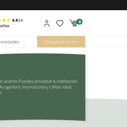
8.4
/10
señas
Novedades
Rebajas de verano
n acierto! Puedes amueblar tu habitación
Acogedora, insonorizada y cálida. Ideal
e.