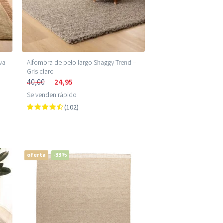
va
Alfombra de pelo largo Shaggy Trend –
Gris claro
40,00
24,95
Se venden rápido
(102)
oferta
-33%