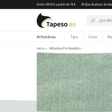
Ir
Envío GRATIS a partir de 70 €
30 días de plazo de de
al
contenido
Buscar
por:
Alfombras
Tipo
Color
Ma
/
Inicio
Alfombra Por Medida