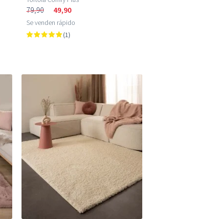
79,90
49,90
Se venden rápido
(1)