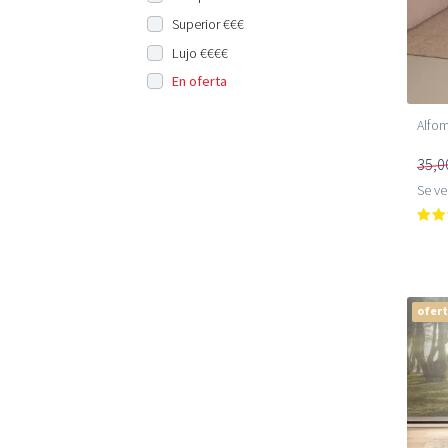
Superior €€€
Lujo €€€€
En oferta
Alfom
35,0
Se v
ofer