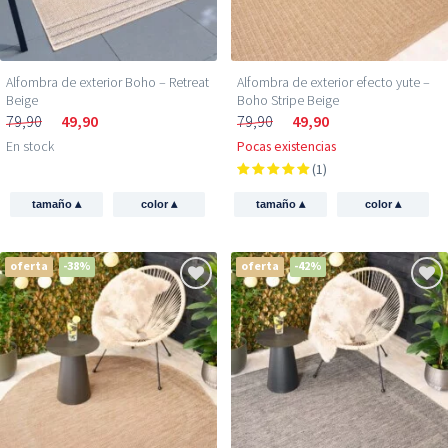
Alfombra de exterior Boho – Retreat
Alfombra de exterior efecto yute –
Beige
Boho Stripe Beige
79,90
49,90
79,90
49,90
En stock
Pocas existencias
(1)
▴
▴
▴
▴
tamaño
color
tamaño
color
oferta
-38%
oferta
-42%