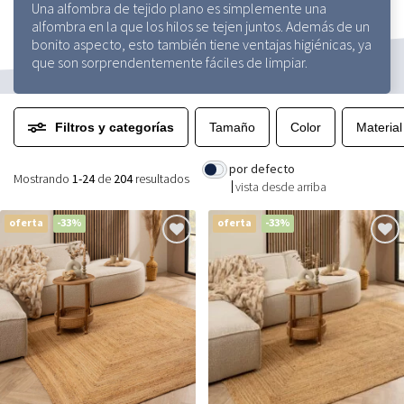
Una alfombra de tejido plano es simplemente una
alfombra en la que los hilos se tejen juntos. Además de un
bonito aspecto, esto también tiene ventajas higiénicas, ya
que son sorprendentemente fáciles de limpiar.
Filtros y categorías
Tamaño
Color
Material
por defecto
Mostrando
1-24
de
204
resultados
vista desde arriba
oferta
-33%
oferta
-33%