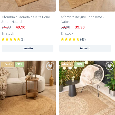
Alfombra de yute Boho &me –
Alfombra cuadrada de yute Boho
Natural
&me – Natural
59,90
39,90
74,90
49,90
En stock
En stock
(43)
(3)
tamaño
tamaño
oferta
-31%
oferta
-38%