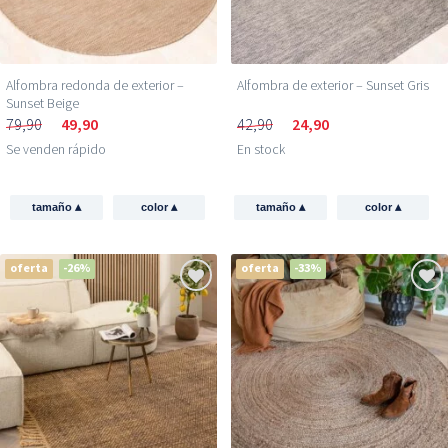
Alfombra redonda de exterior –
Alfombra de exterior – Sunset Gris
Sunset Beige
79,90
49,90
42,90
24,90
Se venden rápido
En stock
▴
▴
▴
▴
tamaño
color
tamaño
color
oferta
-26%
oferta
-33%