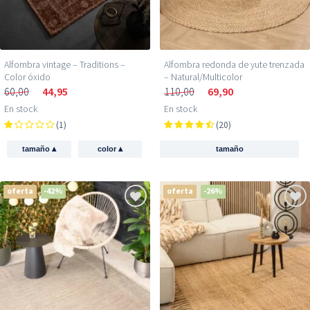
Alfombra vintage – Traditions –
Alfombra redonda de yute trenzada
Color óxido
– Natural/Multicolor
60,00
44,95
110,00
69,90
En stock
En stock
(1)
(20)
▴
▴
tamaño
color
tamaño
oferta
-42%
oferta
-26%