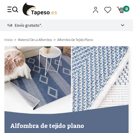
Ir
al
contenido
8.4
Envío gratuito*.
Inicio
Material De La Alfombra
Alfombra De Tejido Plano
Alfombra de tejido plano