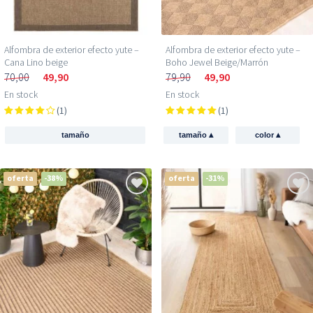
Alfombra de exterior efecto yute –
Alfombra de exterior efecto yute –
Cana Lino beige
Boho Jewel Beige/Marrón
70,00
49,90
79,90
49,90
En stock
En stock
(1)
(1)
▴
▴
tamaño
tamaño
color
oferta
-38%
oferta
-31%