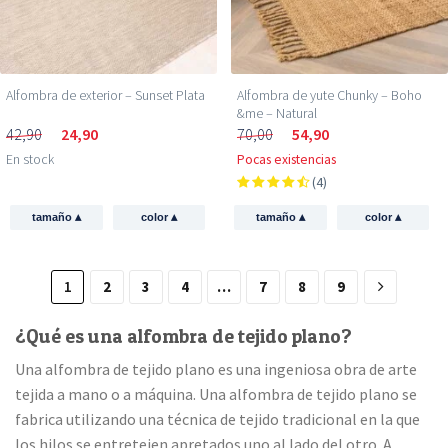
Alfombra de exterior – Sunset Plata
Alfombra de yute Chunky – Boho
&me – Natural
42,90
24,90
70,00
54,90
En stock
Pocas existencias
(4)
▴
▴
▴
▴
tamaño
color
tamaño
color
1
2
3
4
…
7
8
9
¿Qué es una alfombra de tejido plano?
Una alfombra de tejido plano es una ingeniosa obra de arte
tejida a mano o a máquina. Una alfombra de tejido plano se
fabrica utilizando una técnica de tejido tradicional en la que
los hilos se entretejen apretados uno al lado del otro. A