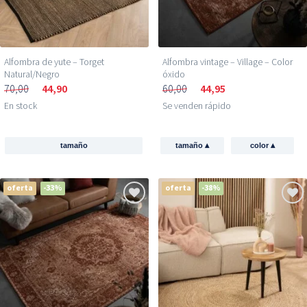
Alfombra de yute – Torget
Alfombra vintage – Village – Color
Natural/Negro
óxido
70,00
44,90
60,00
44,95
En stock
Se venden rápido
▴
▴
tamaño
tamaño
color
oferta
-33%
oferta
-38%