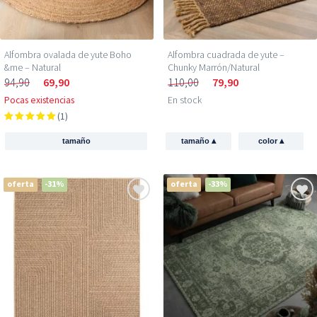
Alfombra ovalada de yute Boho
Alfombra cuadrada de yute –
&me – Natural
Chunky Marrón/Natural
94,90
69,90
110,00
79,90
Pocas existencias
En stock
(1)
▴
▴
tamaño
tamaño
color
oferta
-31%
oferta
-33%