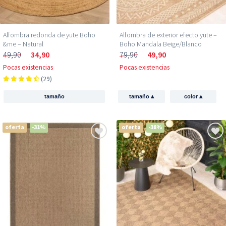
Alfombra redonda de yute Boho
Alfombra de exterior efecto yute –
&me – Natural
Boho Mandala Beige/Blanco
49,90
34,90
79,90
49,90
Pocas existencias
Pocas existencias
(29)
▴
▴
tamaño
tamaño
color
oferta
-31%
oferta
-38%