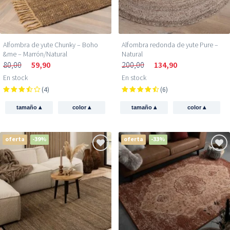
Alfombra de yute Chunky – Boho
Alfombra redonda de yute Pure –
&me – Marrón/Natural
Natural
80,00
59,90
200,00
134,90
En stock
En stock
(4)
(6)
▴
▴
▴
▴
tamaño
color
tamaño
color
oferta
-39%
oferta
-33%