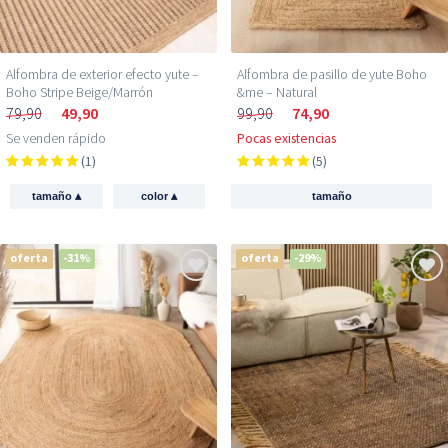
Alfombra de exterior efecto yute –
Alfombra de pasillo de yute Boho
Boho Stripe Beige/Marrón
&me – Natural
79,90
49,90
99,90
74,90
Se venden rápido
Pocas existencias
(1)
(5)
▴
▴
tamaño
color
tamaño
oferta
-31%
oferta
-29%