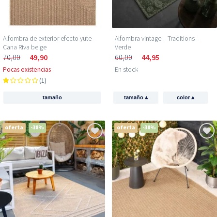
Alfombra de exterior efecto yute –
Alfombra vintage – Traditions –
Cana Riva beige
Verde
70,00
49,90
60,00
44,95
Pocas existencias
En stock
(1)
▴
▴
tamaño
tamaño
color
oferta
-38%
oferta
-38%