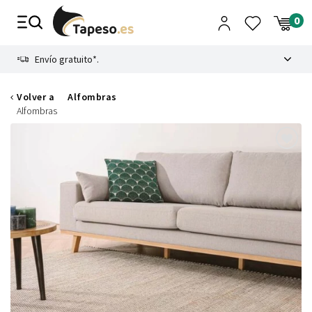
Ir
al
contenido
8.4
Envío gratuito*.
Volver a
Alfombras
Alfombras