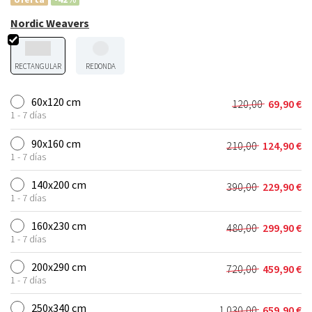
Nordic Weavers
RECTANGULAR
REDONDA
60x120 cm
120,00
69,90
€
El
El
1 - 7 días
precio
precio
original
actual
90x160 cm
210,00
124,90
€
El
El
era:
es:
1 - 7 días
precio
precio
120,00 €.
69,90 €.
original
actual
140x200 cm
390,00
229,90
€
El
El
era:
es:
1 - 7 días
precio
precio
210,00 €.
124,90 €.
original
actual
160x230 cm
480,00
299,90
€
El
El
era:
es:
1 - 7 días
precio
precio
390,00 €.
229,90 €.
original
actual
200x290 cm
720,00
459,90
€
El
El
era:
es:
1 - 7 días
precio
precio
480,00 €.
299,90 €.
original
actual
250x340 cm
1.030,00
659,90
€