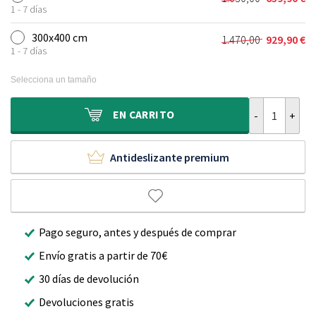
El
El
era:
es:
1 - 7 días
precio
precio
720,00 €.
459,90 €.
original
actual
300x400 cm
1.470,00
929,90
€
El
El
era:
es:
1 - 7 días
precio
precio
1.030,00 €.
659,90 €.
original
actual
Selecciona un tamaño
era:
es:
1.470,00 €.
929,90 €.
Alfombra de l
EN
CARRITO
Antideslizante premium
Pago seguro, antes y después de comprar
Envío gratis a partir de 70€
30 días de devolución
Devoluciones gratis