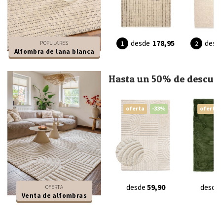
desde
178,95
desd
POPULARES
Alfombra de lana blanca
Hasta un 50% de descue
oferta
-33%
oferta
desde
59,90
desde
OFERTA
Venta de alfombras