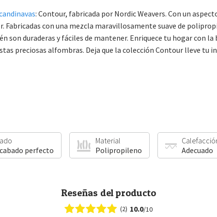
scandinavas
: Contour, fabricada por Nordic Weavers. Con un aspect
r. Fabricadas con una mezcla maravillosamente suave de polipropi
ién son duraderas y fáciles de mantener. Enriquece tu hogar con la
as preciosas alfombras. Deja que la colección Contour lleve tu int
ado
Material
Calefacció
acabado perfecto
Polipropileno
Adecuado
Reseñas del producto
10.0
(2)
/10