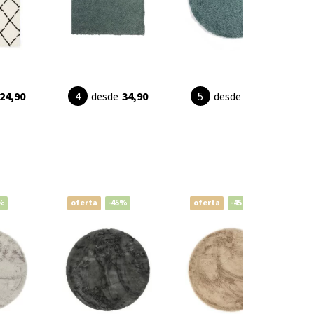
24,90
desde
34,90
desde
33,95
%
oferta
-45%
oferta
-45%