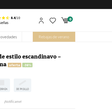
8.4
/10
señas
Novedades
Rebajas de verano
e estilo escandinavo –
ema
oferta
-36%
DRADA
DE PASILLO
¡Notifícame!