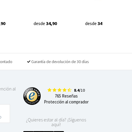
,90
desde
34,90
desde
34,90
contado
Garantía de devolución de 30 días
ención al
8.4
/10
765 Reseñas
Protección al comprador
o
¿Quieres estar al día? ¡Síguenos
aquí!