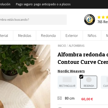
volución
Pago seguro: pago anticipado o a plazos
765 Re
terial
Medidas
Redonda
Exterior
Niños
/
INICIO
ALFOMBRAS
Alfombra redonda d
Contour Curve Cr
Nordic Weavers
RECTANGULAR
REDONDA
CUA
80 cm
60,00
€