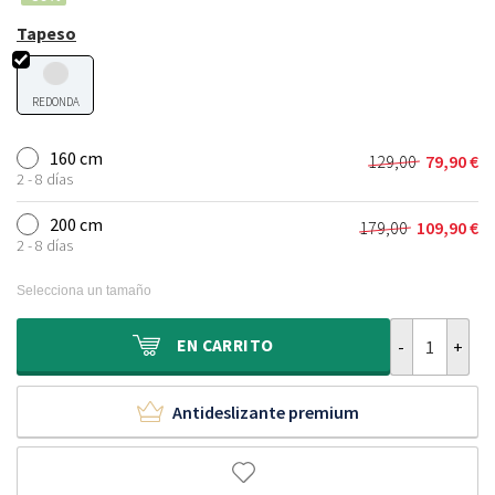
Tapeso
REDONDA
160 cm
129,00
79,90
€
El
El
2 - 8 días
precio
precio
original
actual
200 cm
179,00
109,90
€
El
El
era:
es:
2 - 8 días
precio
precio
129,00 €.
79,90 €.
original
actual
Selecciona un tamaño
era:
es:
179,00 €.
109,90 €.
Alfombra a ro
EN
CARRITO
Antideslizante premium