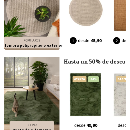
desde
45,90
des
POPULARES
Alfombra polipropileno exterior
Hasta un 50% de descue
oferta
-41%
oferta
desde
49,90
desde
OFERTA