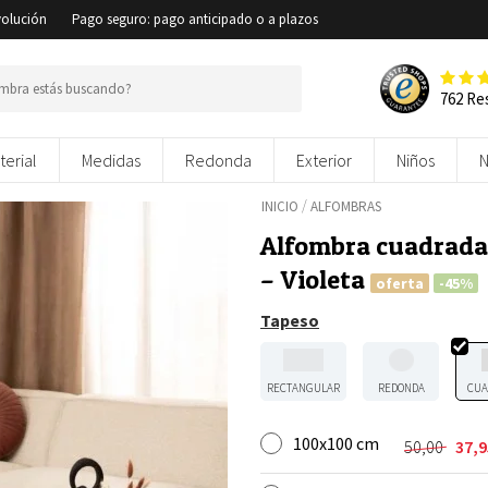
volución
Pago seguro: pago anticipado o a plazos
762 Re
terial
Medidas
Redonda
Exterior
Niños
/
INICIO
ALFOMBRAS
Alfombra cuadrada 
– Violeta
oferta
-45%
Tapeso
RECTANGULAR
REDONDA
CUA
100x100 cm
50,00
37,
El
El
precio
precio