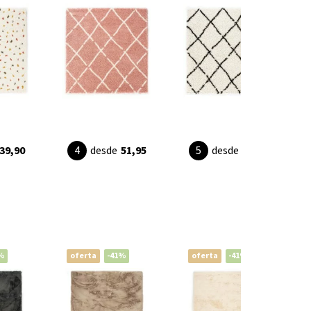
39,90
desde
51,95
desde
39,90
%
oferta
-41%
oferta
-41%