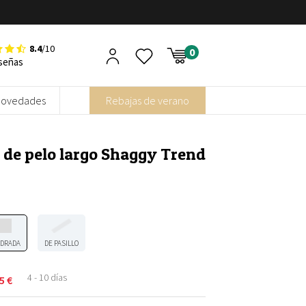
8.4
/10
señas
Novedades
Rebajas de verano
de pelo largo Shaggy Trend
DRADA
DE PASILLO
4 - 10 días
95
€