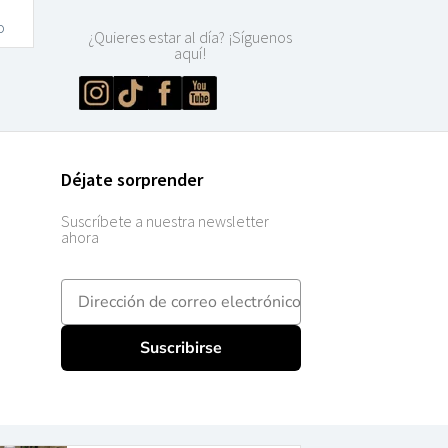
o
¿Quieres estar al día? ¡Síguenos
aquí!
Déjate sorprender
Suscríbete a nuestra newsletter
ahora
E-mailadres
Suscribirse