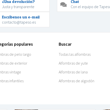
¿Una devolución?
Chat
Justa y transparente
Con el equipo de Tapes
Escríbenos un e-mail
contacto@tapeso.es
egorías populares
Buscar
mbras de pelo largo
Todas las alfombras
mbras de exterior
Alfombras de yute
mbras vintage
Alfombras de lana
mbras infantiles
Alfombras de algodón