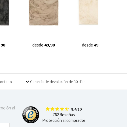
,90
desde
49,90
desde
49,90
contado
Garantía de devolución de 30 días
ención al
8.4
/10
762 Reseñas
Protección al comprador