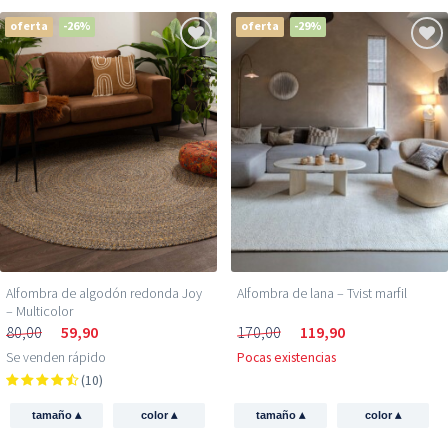
oferta
-26%
oferta
-29%
Alfombra de lana – Tvist marfil
Alfombra de algodón redonda Joy
– Multicolor
170,00
119,90
80,00
59,90
Pocas existencias
Se venden rápido
(10)
▴
▴
▴
▴
tamaño
color
tamaño
color