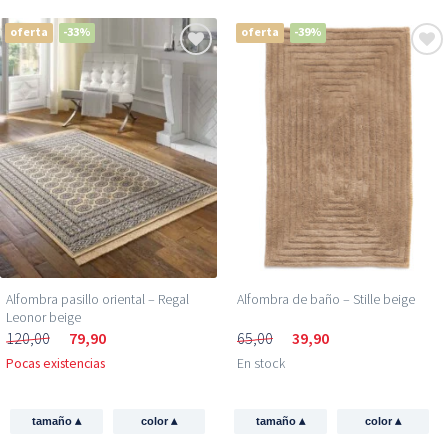
oferta
-33%
oferta
-39%
Alfombra pasillo oriental – Regal
Alfombra de baño – Stille beige
Leonor beige
120,00
79,90
65,00
39,90
Pocas existencias
En stock
▴
▴
▴
▴
tamaño
color
tamaño
color