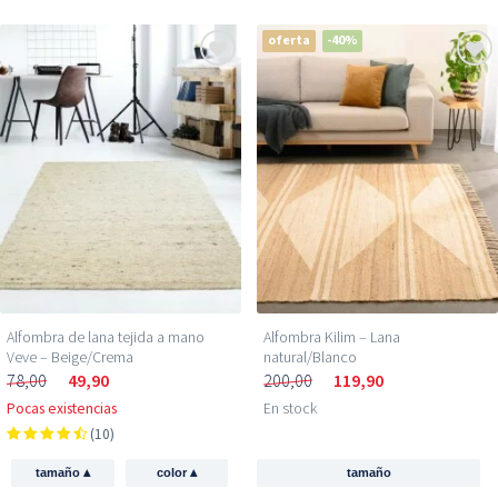
oferta
-40%
Alfombra de lana tejida a mano
Alfombra Kilim – Lana
Veve – Beige/Crema
natural/Blanco
78,00
49,90
200,00
119,90
Pocas existencias
En stock
(10)
▴
▴
tamaño
color
tamaño