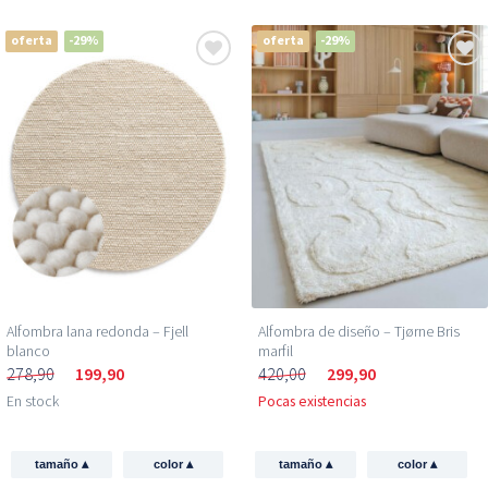
oferta
-29%
oferta
-29%
Alfombra lana redonda – Fjell
Alfombra de diseño – Tjørne Bris
blanco
marfil
278,90
199,90
420,00
299,90
En stock
Pocas existencias
▴
▴
▴
▴
tamaño
color
tamaño
color