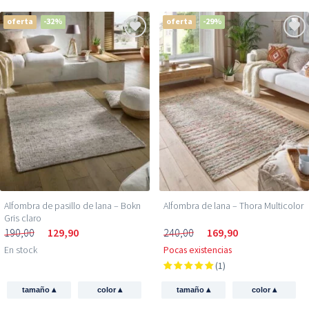
oferta
-32%
oferta
-29%
Alfombra de pasillo de lana – Bokn
Alfombra de lana – Thora Multicolor
Gris claro
190,00
129,90
240,00
169,90
En stock
Pocas existencias
(1)
▴
▴
▴
▴
tamaño
color
tamaño
color