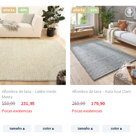
oferta
-60%
oferta
-31%
Alfombra de lana – Løkke Verde
Alfombra de lana – Kaia Azul Claro
Menta
550,00
231,95
260,00
179,90
Pocas existencias
Pocas existencias
▴
▴
▴
▴
tamaño
color
tamaño
color