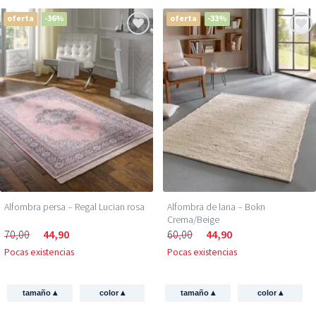
oferta
-36%
oferta
-33%
Alfombra persa – Regal Lucian rosa
Alfombra de lana – Bokn
Crema/Beige
70,00
44,90
60,00
44,90
Pocas existencias
Pocas existencias
▴
▴
▴
▴
tamaño
color
tamaño
color