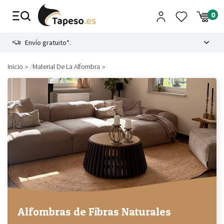
Ir
al
contenido
8.4
Envío gratuito*.
/
Inicio
Material De La Alfombra
Alfombras de Fibras Naturales