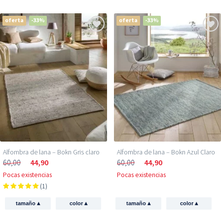
oferta
-33%
oferta
-33%
Alfombra de lana – Bokn Gris claro
Alfombra de lana – Bokn Azul Claro
60,00
44,90
60,00
44,90
Pocas existencias
Pocas existencias
(1)
▴
▴
▴
▴
tamaño
color
tamaño
color