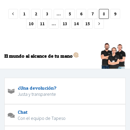
1
2
3
…
5
6
7
8
9
10
11
…
13
14
15
El mundo al alcance de tu mano
¿Una devolución?
Justa y transparente
Chat
Con el equipo de Tapeso