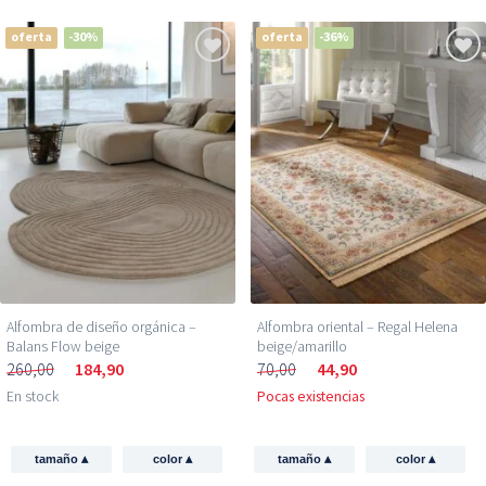
oferta
-30%
oferta
-36%
Alfombra de diseño orgánica –
Alfombra oriental – Regal Helena
Balans Flow beige
beige/amarillo
260,00
184,90
70,00
44,90
En stock
Pocas existencias
▴
▴
▴
▴
tamaño
color
tamaño
color