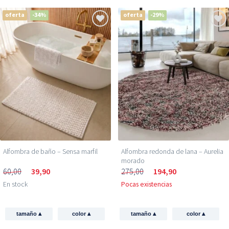
oferta
-34%
oferta
-29%
Alfombra de baño – Sensa marfil
Alfombra redonda de lana – Aurelia
morado
60,00
39,90
275,00
194,90
En stock
Pocas existencias
▴
▴
▴
▴
tamaño
color
tamaño
color