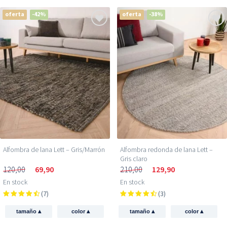
oferta
-42%
oferta
-38%
Alfombra de lana Lett – Gris/Marrón
Alfombra redonda de lana Lett –
Gris claro
120,00
69,90
210,00
129,90
En stock
En stock
(7)
(3)
▴
▴
▴
▴
tamaño
color
tamaño
color