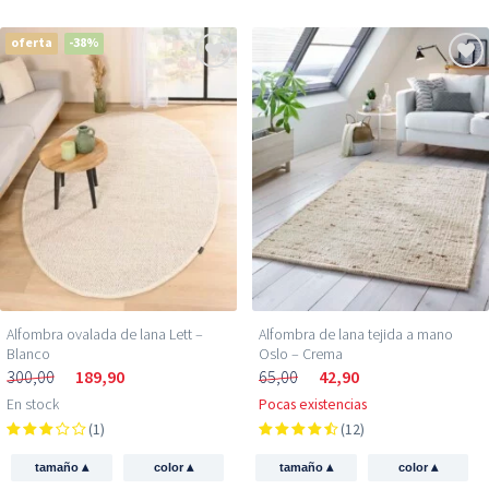
oferta
-38%
Alfombra ovalada de lana Lett –
Alfombra de lana tejida a mano
Blanco
Oslo – Crema
300,00
189,90
65,00
42,90
En stock
Pocas existencias
(1)
(12)
▴
▴
▴
▴
tamaño
color
tamaño
color