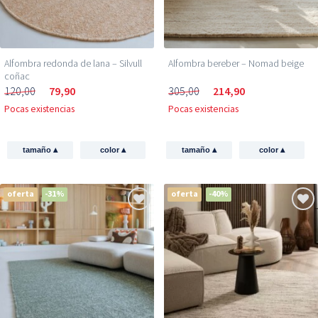
Alfombra redonda de lana – Silvull
Alfombra bereber – Nomad beige
coñac
120,00
79,90
305,00
214,90
Pocas existencias
Pocas existencias
▴
▴
▴
▴
tamaño
color
tamaño
color
oferta
-31%
oferta
-40%