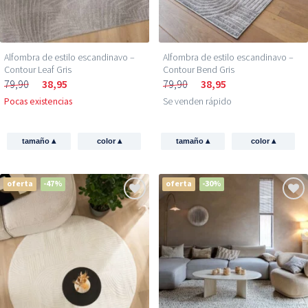
Alfombra de estilo escandinavo –
Alfombra de estilo escandinavo –
Contour Leaf Gris
Contour Bend Gris
79,90
38,95
79,90
38,95
Pocas existencias
Se venden rápido
▴
▴
▴
▴
tamaño
color
tamaño
color
oferta
-47%
oferta
-30%