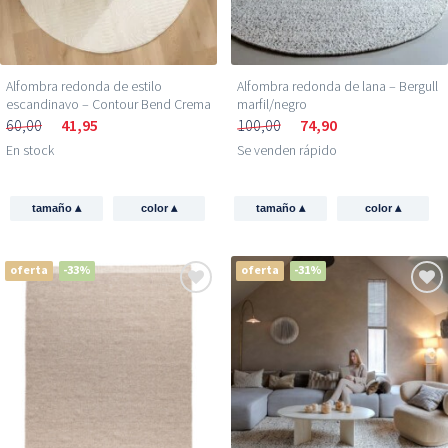
Alfombra redonda de estilo
Alfombra redonda de lana – Bergull
escandinavo – Contour Bend Crema
marfil/negro
60,00
41,95
100,00
74,90
En stock
Se venden rápido
▴
▴
▴
▴
tamaño
color
tamaño
color
oferta
-33%
oferta
-31%