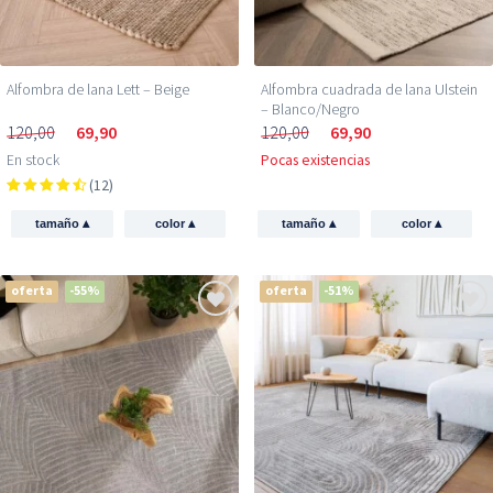
Alfombra de lana Lett – Beige
Alfombra cuadrada de lana Ulstein
– Blanco/Negro
120,00
69,90
120,00
69,90
En stock
Pocas existencias
(12)
▴
▴
▴
▴
tamaño
color
tamaño
color
oferta
-55%
oferta
-51%