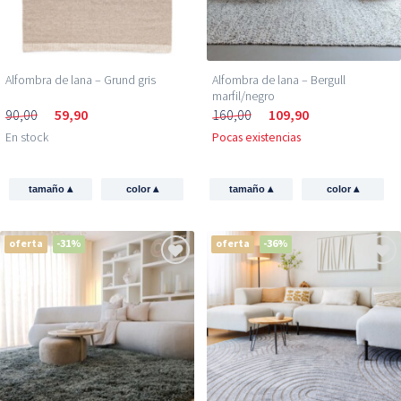
Alfombra de lana – Grund gris
Alfombra de lana – Bergull
marfil/negro
90,00
59,90
160,00
109,90
En stock
Pocas existencias
▴
▴
▴
▴
tamaño
color
tamaño
color
oferta
-31%
oferta
-36%