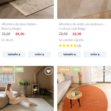
Alfombra de lana Ulstein –
Alfombra de estilo escandinavo –
Blanco/Negro
Contour Leaf Beige
70,00
44,90
79,90
38,95
En stock
Se venden rápido
(2)
▴
▴
▴
▴
tamaño
color
tamaño
color
oferta
-30%
oferta
-38%