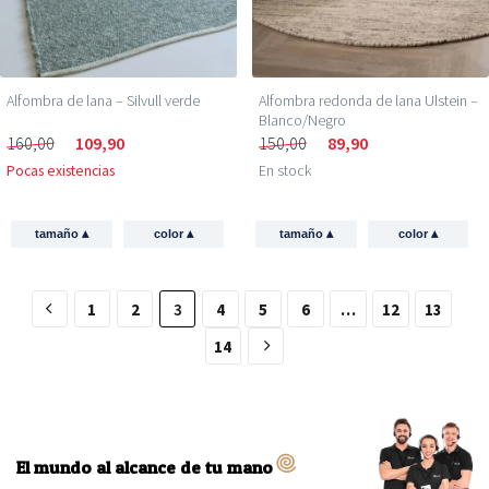
Alfombra de lana – Silvull verde
Alfombra redonda de lana Ulstein –
Blanco/Negro
160,00
109,90
150,00
89,90
Pocas existencias
En stock
▴
▴
▴
▴
tamaño
color
tamaño
color
1
2
3
4
5
6
…
12
13
14
El mundo al alcance de tu mano