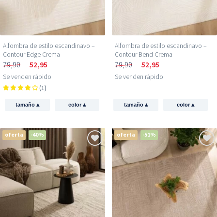
Alfombra de estilo escandinavo –
Alfombra de estilo escandinavo –
Contour Edge Crema
Contour Bend Crema
79,90
52,95
79,90
52,95
Se venden rápido
Se venden rápido
(1)
▴
▴
▴
▴
tamaño
color
tamaño
color
oferta
-40%
oferta
-51%