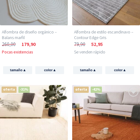
Alfombra de diseño orgánico –
Alfombra de estilo escandinavo –
Balans marfil
Contour Edge Gris
260,00
179,90
79,90
52,95
Pocas existencias
Se venden rápido
▴
▴
▴
▴
tamaño
color
tamaño
color
oferta
-31%
oferta
-42%