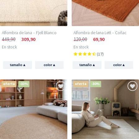
Alfombra de lana – Fjell Blanco
Alfombra de lana Lett – Coñac
449,90
309,90
120,00
69,90
En stock
En stock
(17)
▴
▴
▴
▴
tamaño
color
tamaño
color
oferta
-33%
oferta
-30%