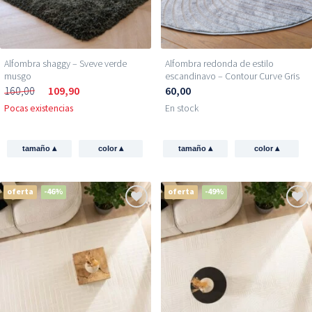
Alfombra shaggy – Sveve verde
Alfombra redonda de estilo
musgo
escandinavo – Contour Curve Gris
160,00
109,90
60,00
Pocas existencias
En stock
▴
▴
▴
▴
tamaño
color
tamaño
color
oferta
-46%
oferta
-49%