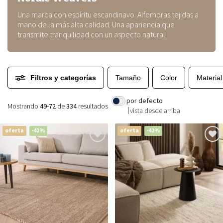
Una marca con espíritu escandinavo. Alfombras tejidas a
mano de la más alta calidad. Una apariencia que
transmite tranquilidad con un aspecto natural.
Filtros y categorías
Tamaño
Color
Material
por defecto
Mostrando
49-72
de
334
resultados
vista desde arriba
oferta
-42%
oferta
-42%