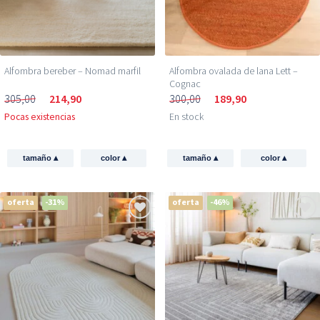
Alfombra bereber – Nomad marfil
Alfombra ovalada de lana Lett –
Cognac
305,00
214,90
300,00
189,90
Pocas existencias
En stock
▴
▴
▴
▴
tamaño
color
tamaño
color
oferta
-31%
oferta
-46%