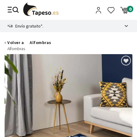
Ir
al
contenido
8.4
Envío gratuito*.
Volver a
Alfombras
Alfombras