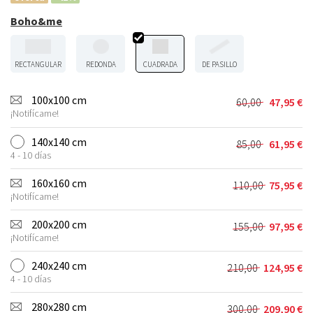
Boho&me
RECTANGULAR
REDONDA
CUADRADA
DE PASILLO
100x100 cm
60,00
47,95
€
El
El
¡Notifícame!
precio
precio
original
actual
140x140 cm
85,00
61,95
€
El
El
era:
es:
4 - 10 días
precio
precio
60,00 €.
47,95 €.
original
actual
160x160 cm
110,00
75,95
€
El
El
era:
es:
¡Notifícame!
precio
precio
85,00 €.
61,95 €.
original
actual
200x200 cm
155,00
97,95
€
El
El
era:
es:
¡Notifícame!
precio
precio
110,00 €.
75,95 €.
original
actual
240x240 cm
210,00
124,95
€
El
El
era:
es:
4 - 10 días
precio
precio
155,00 €.
97,95 €.
original
actual
280x280 cm
300,00
209,90
€