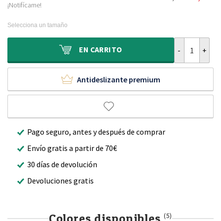
El
El
era:
es:
¡Notifícame!
precio
precio
210,00 €.
124,95 €.
original
actual
Selecciona un tamaño
era:
es:
300,00 €.
209,90 €.
Alfombra cuad
EN
CARRITO
Antideslizante premium
Pago seguro, antes y después de comprar
Envío gratis a partir de 70€
30 días de devolución
Devoluciones gratis
Colores disponibles
(5)