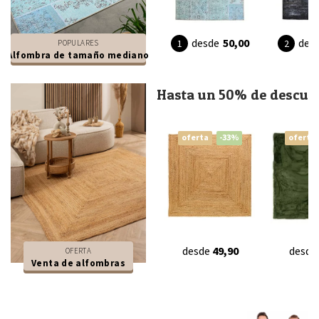
desde
50,00
des
POPULARES
Alfombra de tamaño mediano
Hasta un 50% de descue
oferta
-33%
oferta
desde
49,90
desde
OFERTA
Venta de alfombras