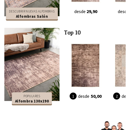
desde
29,90
desde
DESCUBRIR NUEVAS ALFOMBRAS
Alfombras Salón
Top 10
desde
50,00
des
POPULARES
Alfombra 130x190