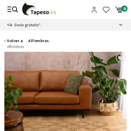
Ir
al
contenido
8.4
Envío gratuito*.
Volver a
Alfombras
Alfombras