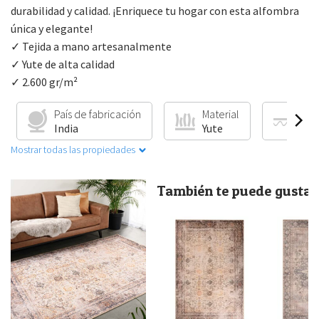
durabilidad y calidad. ¡Enriquece tu hogar con esta alfombra
única y elegante!
✓ Tejida a mano artesanalmente
✓ Yute de alta calidad
✓ 2.600 gr/m²
País de fabricación
Material
Cale
India
Yute
Ade
Mostrar todas las propiedades
También te puede gustar.