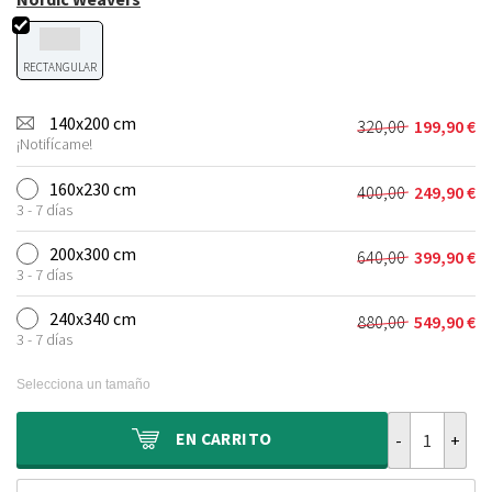
RECTANGULAR
140x200 cm
320,00
199,90
€
El
El
¡Notifícame!
precio
precio
original
actual
160x230 cm
400,00
249,90
€
El
El
era:
es:
3 - 7 días
precio
precio
320,00 €.
199,90 €.
original
actual
200x300 cm
640,00
399,90
€
El
El
era:
es:
3 - 7 días
precio
precio
400,00 €.
249,90 €.
original
actual
240x340 cm
880,00
549,90
€
El
El
era:
es:
3 - 7 días
precio
precio
640,00 €.
399,90 €.
original
actual
Selecciona un tamaño
era:
es:
880,00 €.
549,90 €.
Alfombra de y
EN
CARRITO