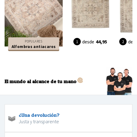
desde
44,95
des
POPULARES
Alfombras antiacaros
El mundo al alcance de tu mano
¿Una devolución?
Justa y transparente