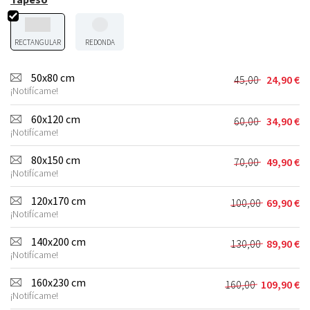
RECTANGULAR
REDONDA
50x80 cm
45,00
24,90
€
El
El
¡Notifícame!
precio
precio
original
actual
60x120 cm
60,00
34,90
€
El
El
era:
es:
¡Notifícame!
precio
precio
45,00 €.
24,90 €.
original
actual
80x150 cm
70,00
49,90
€
El
El
era:
es:
¡Notifícame!
precio
precio
60,00 €.
34,90 €.
original
actual
120x170 cm
100,00
69,90
€
El
El
era:
es:
¡Notifícame!
precio
precio
70,00 €.
49,90 €.
original
actual
140x200 cm
130,00
89,90
€
El
El
era:
es:
¡Notifícame!
precio
precio
100,00 €.
69,90 €.
original
actual
160x230 cm
160,00
109,90
€
El
El
era:
es:
¡Notifícame!
precio
precio
130,00 €.
89,90 €.