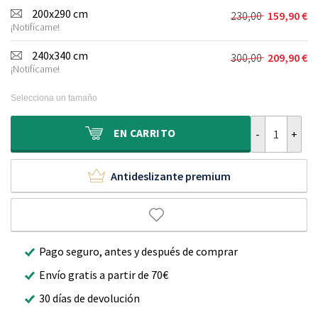
original
actual
200x290 cm
230,00
159,90
€
El
El
era:
es:
¡Notifícame!
precio
precio
160,00 €.
109,90 €.
original
actual
240x340 cm
300,00
209,90
€
El
El
era:
es:
¡Notifícame!
precio
precio
230,00 €.
159,90 €.
original
actual
Selecciona un tamaño
era:
es:
300,00 €.
209,90 €.
Alfombra lava
EN
CARRITO
Antideslizante premium
Pago seguro, antes y después de comprar
Envío gratis a partir de 70€
30 días de devolución