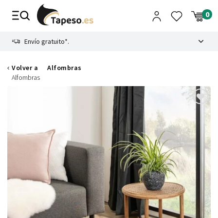
Ir
al
contenido
8.4
Envío gratuito*.
Volver a
Alfombras
Alfombras