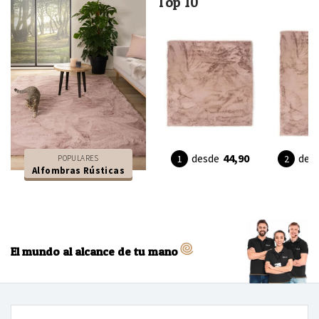
Top 10
desde
44,90
des
POPULARES
Alfombras Rústicas
El mundo al alcance de tu mano