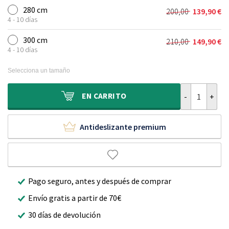
original
actual
280 cm
200,00
139,90
€
El
El
era:
es:
4 - 10 días
precio
precio
140,00 €.
99,90 €.
original
actual
300 cm
210,00
149,90
€
El
El
era:
es:
4 - 10 días
precio
precio
200,00 €.
139,90 €.
original
actual
Selecciona un tamaño
era:
es:
210,00 €.
149,90 €.
Alfombra redo
EN
CARRITO
Antideslizante premium
Pago seguro, antes y después de comprar
Envío gratis a partir de 70€
30 días de devolución