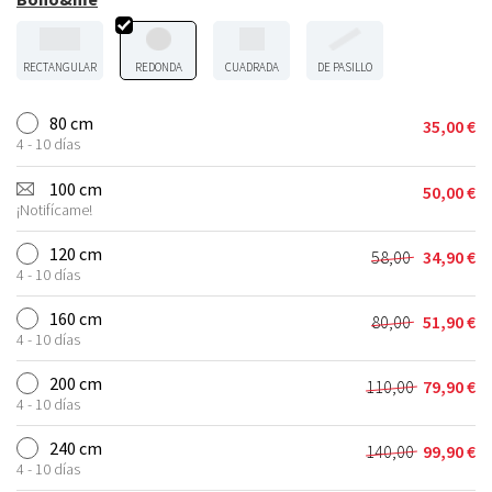
RECTANGULAR
REDONDA
CUADRADA
DE PASILLO
80 cm
35,00
€
4 - 10 días
100 cm
50,00
€
¡Notifícame!
120 cm
58,00
34,90
€
El
El
4 - 10 días
precio
precio
original
actual
160 cm
80,00
51,90
€
El
El
era:
es:
4 - 10 días
precio
precio
58,00 €.
34,90 €.
original
actual
200 cm
110,00
79,90
€
El
El
era:
es:
4 - 10 días
precio
precio
80,00 €.
51,90 €.
original
actual
240 cm
140,00
99,90
€
El
El
era:
es:
4 - 10 días
precio
precio
110,00 €.
79,90 €.