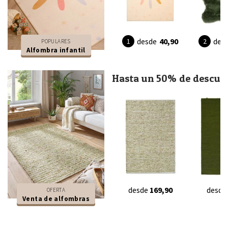
desde
40,90
des
POPULARES
Alfombra infantil
Hasta un 50% de descue
desde
169,90
desde
OFERTA
Venta de alfombras