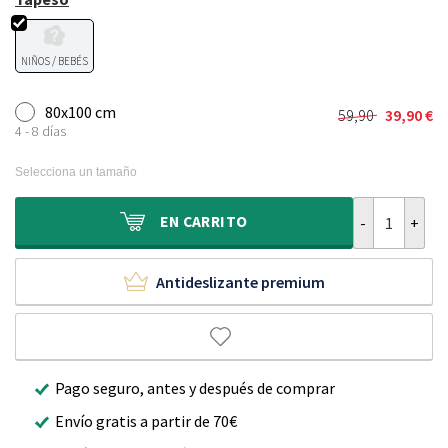
NIÑOS / BEBÉS
80x100 cm
59,90
39,90
€
El
El
4 - 8 días
precio
precio
original
actual
Selecciona un tamaño
era:
es:
59,90 €.
39,90 €.
Alfombra suave
EN
CARRITO
Antideslizante premium
Pago seguro, antes y después de comprar
Envío gratis a partir de 70€