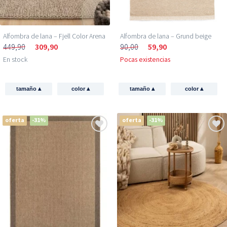
Alfombra de lana – Fjell Color Arena
Alfombra de lana – Grund beige
449,90
309,90
90,00
59,90
En stock
Pocas existencias
▴
▴
▴
▴
tamaño
color
tamaño
color
oferta
-31%
oferta
-31%