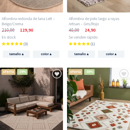
Alfombra redonda de lana Lett –
Alfombra de pelo largo a rayas
Beige/Crema
Artisan – Gris/Rojo
210,00
129,90
40,00
24,90
En stock
Se venden rápido
(3)
(1)
▴
▴
▴
▴
tamaño
color
tamaño
color
oferta
-29%
oferta
-38%