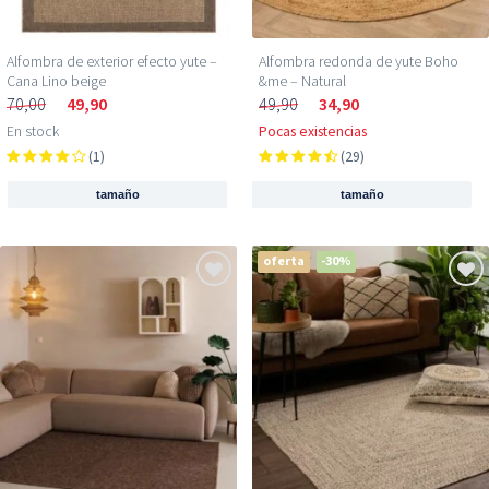
Alfombra de exterior efecto yute –
Alfombra redonda de yute Boho
Cana Lino beige
&me – Natural
70,00
49,90
49,90
34,90
En stock
Pocas existencias
(1)
(29)
tamaño
tamaño
oferta
-30%