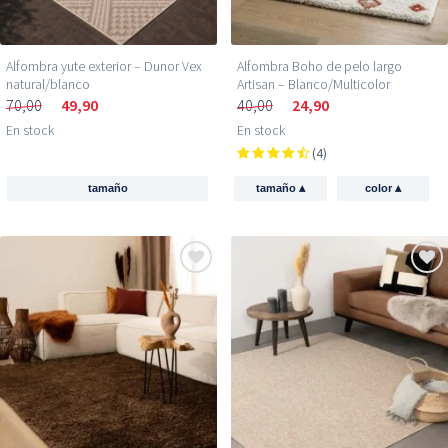
Alfombra yute exterior – Dunor Vex
Alfombra Boho de pelo largo
natural/blanco
Artisan – Blanco/Multicolor
70,00
49,90
40,00
24,90
En stock
En stock
(4)
▴
▴
tamaño
tamaño
color