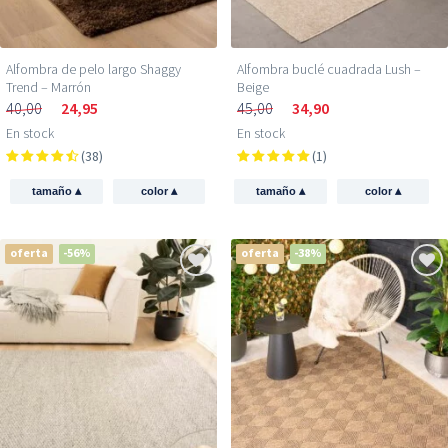
Alfombra de pelo largo Shaggy
Alfombra buclé cuadrada Lush –
Trend – Marrón
Beige
40,00
24,95
45,00
34,90
En stock
En stock
(38)
(1)
▴
▴
▴
▴
tamaño
color
tamaño
color
oferta
-56%
oferta
-38%