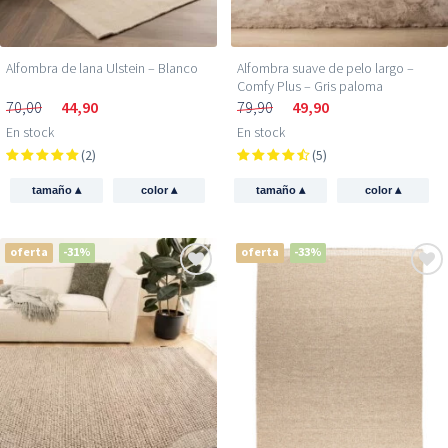
Alfombra de lana Ulstein – Blanco
Alfombra suave de pelo largo –
Comfy Plus – Gris paloma
70,00
44,90
79,90
49,90
En stock
En stock
(2)
(5)
▴
▴
▴
▴
tamaño
color
tamaño
color
oferta
-31%
oferta
-33%