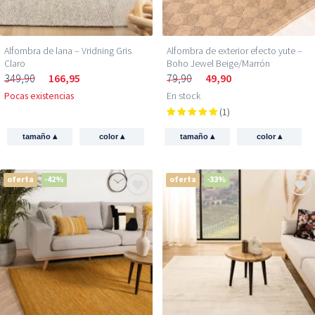
Alfombra de lana – Vridning Gris
Alfombra de exterior efecto yute –
Claro
Boho Jewel Beige/Marrón
349,90
166,95
79,90
49,90
Pocas existencias
En stock
(1)
▴
▴
▴
▴
tamaño
color
tamaño
color
oferta
-42%
oferta
-33%