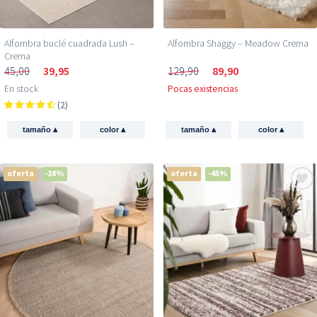
Alfombra buclé cuadrada Lush –
Alfombra Shaggy – Meadow Crema
Crema
45,00
39,95
129,90
89,90
En stock
Pocas existencias
(2)
▴
▴
▴
▴
tamaño
color
tamaño
color
oferta
-38%
oferta
-45%