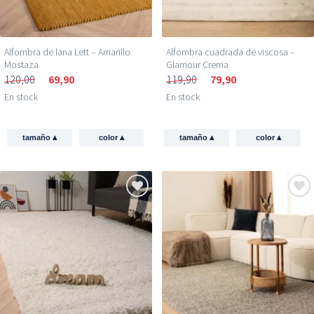
Alfombra de lana Lett – Amarillo
Alfombra cuadrada de viscosa –
Mostaza
Glamour Crema
120,00
69,90
119,90
79,90
En stock
En stock
▴
▴
▴
▴
tamaño
color
tamaño
color