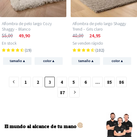
Alfombra de pelo largo Cozy
Alfombra de pelo largo Shaggy
Shaggy – Blanco
Trend – Gris claro
55,00
49,90
40,00
24,95
En stock
Se venden rápido
(19)
(102)
▴
▴
▴
▴
tamaño
color
tamaño
color
1
2
3
4
5
6
…
85
86
87
El mundo al alcance de tu mano