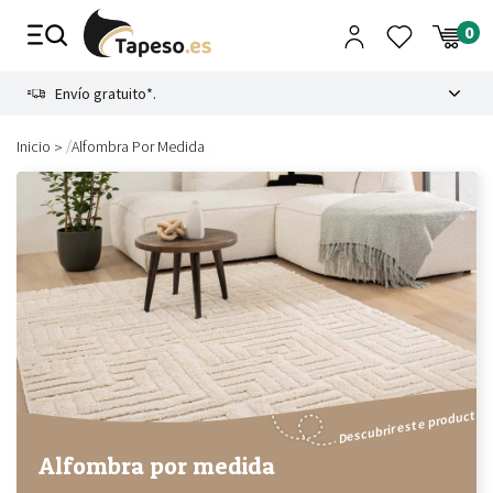
Ir
al
contenido
8.4
Envío gratuito*.
/
Inicio
Alfombra Por Medida
Descubrir este producto
Alfombra por medida