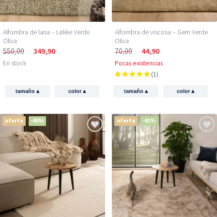
Alfombra de lana – Løkke Verde
Alfombra de viscosa – Gem Verde
Oliva
Oliva
550,00
349,90
70,00
44,90
En stock
Pocas existencias
(1)
▴
▴
▴
▴
tamaño
color
tamaño
color
oferta
-40%
oferta
-41%