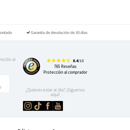
contado
Garantía de devolución de 30 días
ención al
8.4
/10
765 Reseñas
Protección al comprador
o
¿Quieres estar al día? ¡Síguenos
aquí!