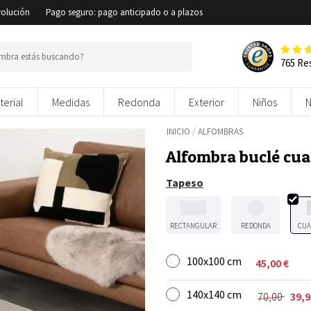
volución
Pago seguro: pago anticipado o a plazos
765 Re
terial
Medidas
Redonda
Exterior
Niños
/
INICIO
ALFOMBRAS
Alfombra buclé cu
Tapeso
RECTANGULAR
REDONDA
CUA
100x100 cm
45,00
€
140x140 cm
70,00
39,
El
El