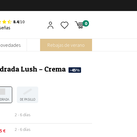
8.4
/10
señas
Novedades
Rebajas de verano
adrada Lush – Crema
-45%
DRADA
DE PASILLO
2 - 6 días
2 - 6 días
95
€