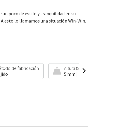
un poco de estilo y tranquilidad en su
 A esto lo llamamos una situación Win-Win.
todo de fabricación
Altura & peso
jido
5 mm | 1400 g/m²