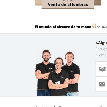
Venta de alfombras
El mundo al alcance de tu mano
Envío
¿Algu
Encuent
cliente