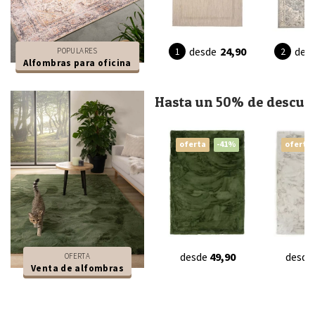
desde
24,90
des
POPULARES
Alfombras para oficina
Hasta un 50% de descue
oferta
-41%
oferta
desde
49,90
desde
OFERTA
Venta de alfombras