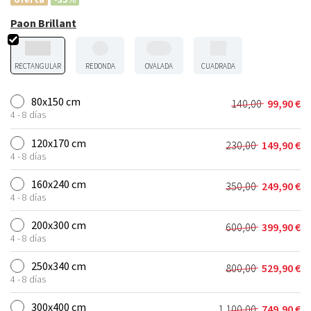
Paon Brillant
RECTANGULAR
REDONDA
OVALADA
CUADRADA
80x150 cm
140,00
99,90
€
El
El
4 - 8 días
precio
precio
original
actual
120x170 cm
230,00
149,90
€
El
El
era:
es:
4 - 8 días
precio
precio
140,00 €.
99,90 €.
original
actual
160x240 cm
350,00
249,90
€
El
El
era:
es:
4 - 8 días
precio
precio
230,00 €.
149,90 €.
original
actual
200x300 cm
600,00
399,90
€
El
El
era:
es:
4 - 8 días
precio
precio
350,00 €.
249,90 €.
original
actual
250x340 cm
800,00
529,90
€
El
El
era:
es:
4 - 8 días
precio
precio
600,00 €.
399,90 €.
original
actual
300x400 cm
1.100,00
749,90
€