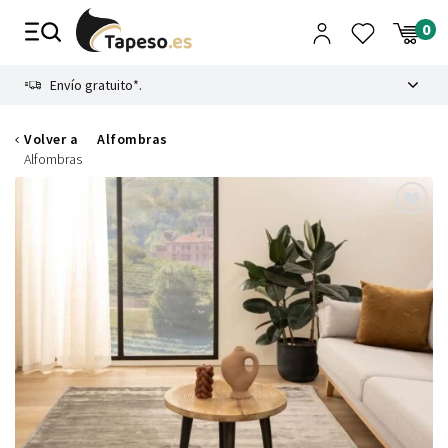
Ir
al
contenido
8.4
Envío gratuito*.
Volver a
Alfombras
Alfombras