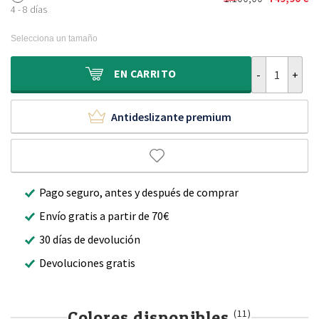
El
El
era:
es:
4 - 8 días
precio
precio
800,00 €.
529,90 €.
original
actual
Selecciona un tamaño
era:
es:
1.100,00 €.
749,90 €.
Alfombra de vi
EN
CARRITO
Antideslizante premium
Pago seguro, antes y después de comprar
Envío gratis a partir de 70€
30 días de devolución
Devoluciones gratis
Colores disponibles
(11)