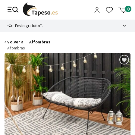
Ir
al
contenido
8.4
Envío gratuito*.
Volver a
Alfombras
Alfombras