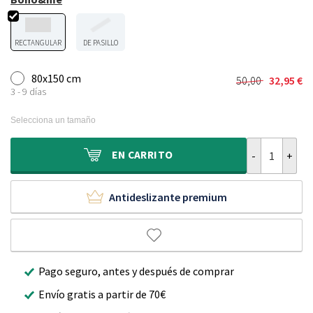
RECTANGULAR
DE PASILLO
80x150 cm
50,00
32,95
€
El
El
3 - 9 días
precio
precio
original
actual
Selecciona un tamaño
era:
es:
50,00 €.
32,95 €.
Alfombra de e
EN
CARRITO
Antideslizante premium
Pago seguro, antes y después de comprar
Envío gratis a partir de 70€