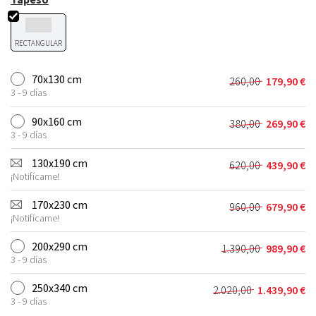
RECTANGULAR
70x130 cm
260,00
179,90
€
El
El
3 - 9 días
precio
precio
original
actual
90x160 cm
380,00
269,90
€
El
El
era:
es:
3 - 9 días
precio
precio
260,00 €.
179,90 €.
original
actual
130x190 cm
620,00
439,90
€
El
El
era:
es:
¡Notifícame!
precio
precio
380,00 €.
269,90 €.
original
actual
170x230 cm
960,00
679,90
€
El
El
era:
es:
¡Notifícame!
precio
precio
620,00 €.
439,90 €.
original
actual
200x290 cm
1.390,00
989,90
€
El
El
era:
es:
3 - 9 días
precio
precio
960,00 €.
679,90 €.
original
actual
250x340 cm
2.020,00
1.439,90
€
El
El
era:
es:
3 - 9 días
precio
precio
1.390,00 €.
989,90 €.