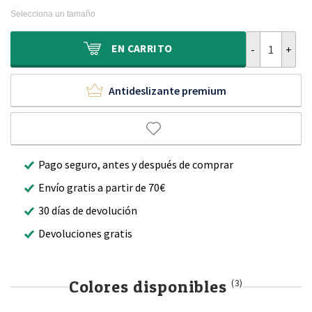
original
actual
Selecciona un tamaño
era:
es:
2.020,00 €.
1.439,90 €.
Alfombra de la
EN
CARRITO
Antideslizante premium
Pago seguro, antes y después de comprar
Envío gratis a partir de 70€
30 días de devolución
Devoluciones gratis
Colores disponibles
(3)