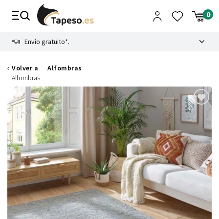
Ir
al
contenido
8.4
Envío gratuito*.
Volver a
Alfombras
Alfombras