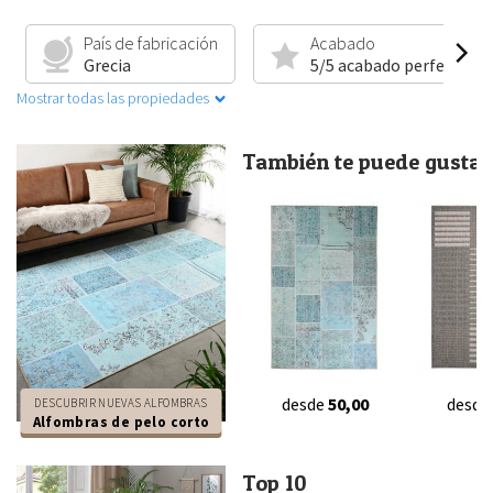
País de fabricación
Acabado
Grecia
5/5 acabado perfecto
Mostrar todas las propiedades
También te puede gustar.
desde
50,00
desde
DESCUBRIR NUEVAS ALFOMBRAS
Alfombras de pelo corto
Top 10