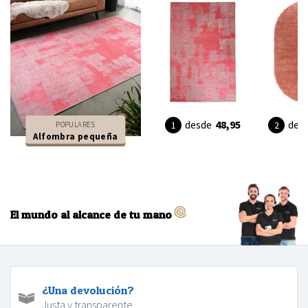
desde
48,95
des
POPULARES
Alfombra pequeña
El mundo al alcance de tu mano
¿Una devolución?
Justa y transparente