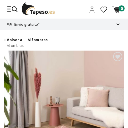
Ir
al
contenido
8.4
Envío gratuito*.
Volver a
Alfombras
Alfombras