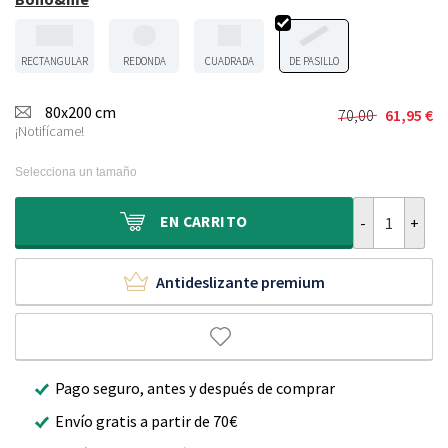
RECTANGULAR
REDONDA
CUADRADA
DE PASILLO
80x200 cm
70,00
61,95
€
El
El
¡Notifícame!
precio
precio
original
actual
Selecciona un tamaño
era:
es:
70,00 €.
61,95 €.
Alfombra de pa
EN
CARRITO
Antideslizante premium
Pago seguro, antes y después de comprar
Envío gratis a partir de 70€