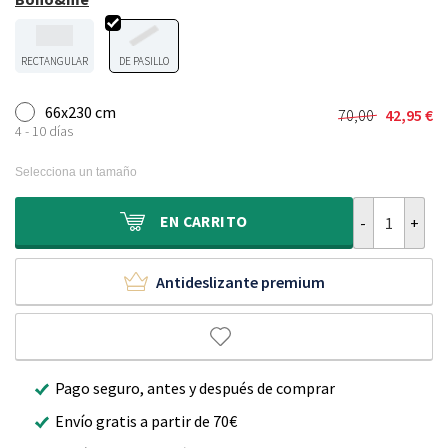
RECTANGULAR
DE PASILLO
66x230 cm
70,00
42,95
€
El
El
4 - 10 días
precio
precio
original
actual
Selecciona un tamaño
era:
es:
70,00 €.
42,95 €.
Alfombra de pa
EN
CARRITO
Antideslizante premium
Pago seguro, antes y después de comprar
Envío gratis a partir de 70€