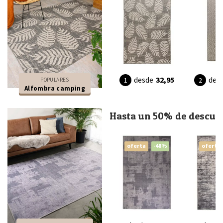
desde
32,95
des
POPULARES
Alfombra camping
Hasta un 50% de descue
oferta
-48%
oferta