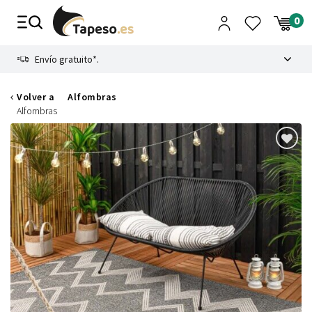
Ir
al
contenido
8.4
Envío gratuito*.
Volver a
Alfombras
Alfombras