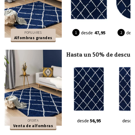
desde
47,95
des
POPULARES
Alfombras grandes
Hasta un 50% de descue
desde
56,95
desde
OFERTA
Venta de alfombras