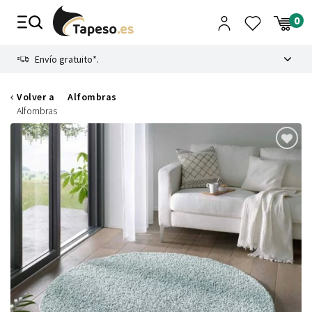
Ir
al
contenido
8.4
Envío gratuito*.
Volver a
Alfombras
Alfombras