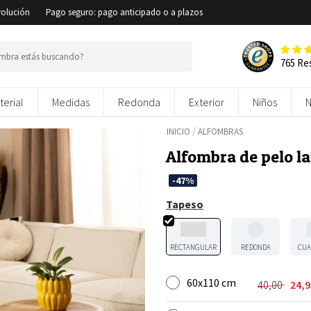
volución
Pago seguro: pago anticipado o a plazos
765 Re
terial
Medidas
Redonda
Exterior
Niños
/
INICIO
ALFOMBRAS
Alfombra de pelo l
-47%
Tapeso
RECTANGULAR
REDONDA
CUA
60x110 cm
40,00
24,
El
El
precio
precio