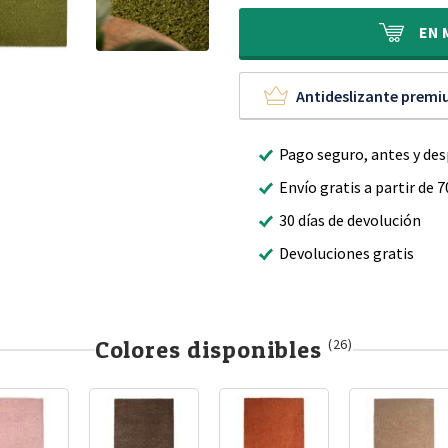
era:
es:
300,00 €
184,95 €
EN
Antideslizante prem
Pago seguro, antes y de
Envío gratis a partir de 7
30 días de devolución
Devoluciones gratis
Colores disponibles
(26)