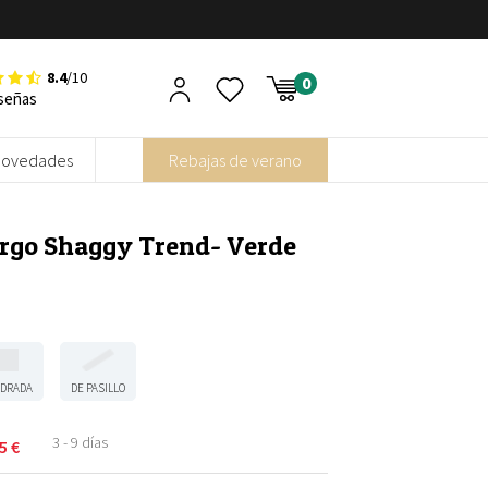
8.4
/10
señas
Novedades
Rebajas de verano
argo Shaggy Trend- Verde
DRADA
DE PASILLO
3 - 9 días
95
€