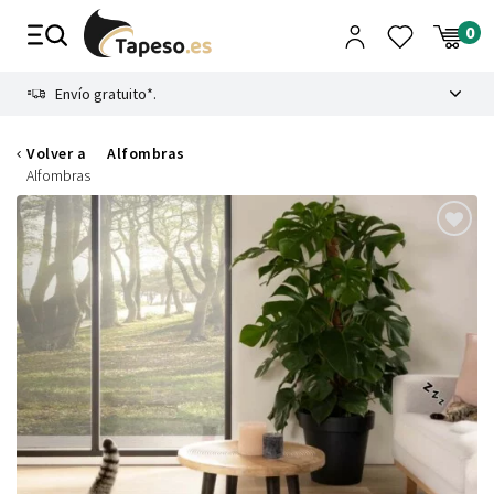
Ir
al
contenido
8.4
Envío gratuito*.
Volver a
Alfombras
Alfombras