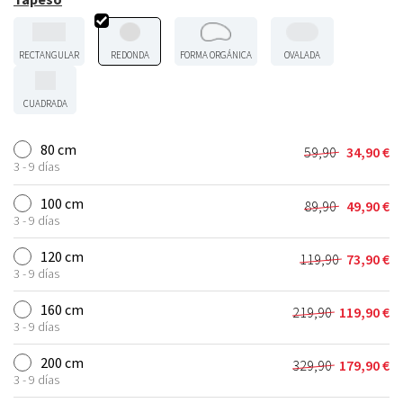
RECTANGULAR
REDONDA
FORMA ORGÁNICA
OVALADA
CUADRADA
80 cm
59,90
34,90
€
El
El
3 - 9 días
precio
precio
original
actual
100 cm
89,90
49,90
€
El
El
era:
es:
3 - 9 días
precio
precio
59,90 €.
34,90 €.
original
actual
120 cm
119,90
73,90
€
El
El
era:
es:
3 - 9 días
precio
precio
89,90 €.
49,90 €.
original
actual
160 cm
219,90
119,90
€
El
El
era:
es:
3 - 9 días
precio
precio
119,90 €.
73,90 €.
original
actual
200 cm
329,90
179,90
€
El
El
era:
es:
3 - 9 días
precio
precio
219,90 €.
119,90 €.