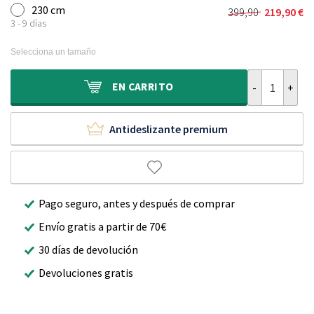
original
actual
230 cm
399,90
219,90
€
El
El
era:
es:
3 - 9 días
precio
precio
329,90 €.
179,90 €.
original
actual
Selecciona un tamaño
era:
es:
399,90 €.
219,90 €.
Alfombra redo
EN
CARRITO
Antideslizante premium
Pago seguro, antes y después de comprar
Envío gratis a partir de 70€
30 días de devolución
Devoluciones gratis