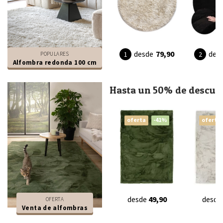
desde
79,90
des
POPULARES
Alfombra redonda 100 cm
Hasta un 50% de descue
oferta
-41%
oferta
desde
49,90
desde
OFERTA
Venta de alfombras