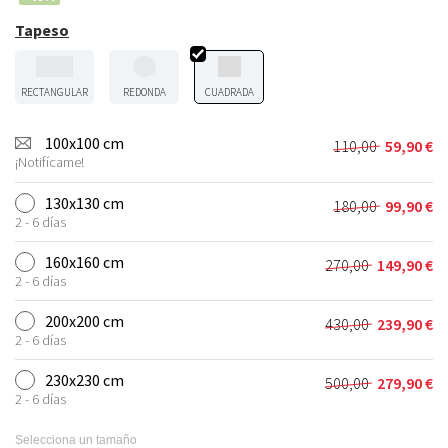
Tapeso
RECTANGULAR
REDONDA
CUADRADA
100x100 cm
110,00
59,90
€
El
El
¡Notifícame!
precio
precio
original
actual
130x130 cm
180,00
99,90
€
El
El
era:
es:
2 - 6 días
precio
precio
110,00 €.
59,90 €.
original
actual
160x160 cm
270,00
149,90
€
El
El
era:
es:
2 - 6 días
precio
precio
180,00 €.
99,90 €.
original
actual
200x200 cm
430,00
239,90
€
El
El
era:
es:
2 - 6 días
precio
precio
270,00 €.
149,90 €.
original
actual
230x230 cm
500,00
279,90
€
El
El
era:
es:
2 - 6 días
precio
precio
430,00 €.
239,90 €.
original
actual
Selecciona un tamaño