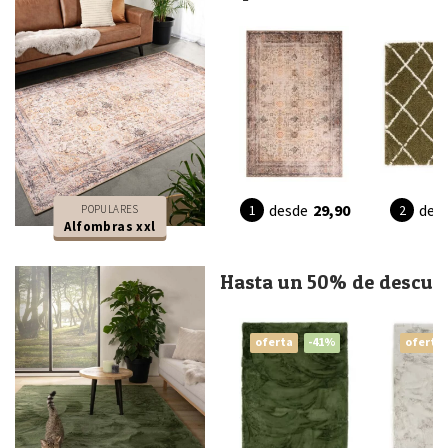
desde
29,90
des
POPULARES
Alfombras xxl
Hasta un 50% de descue
oferta
-41%
oferta