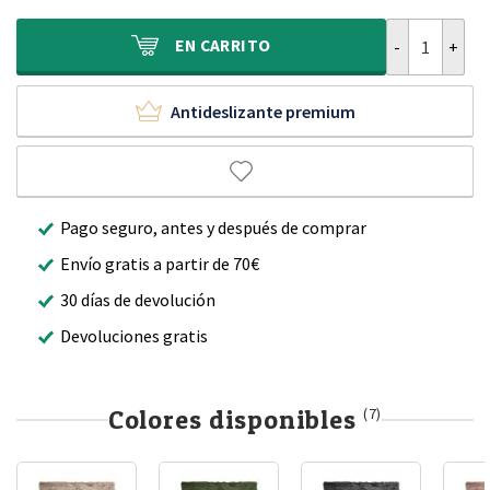
era:
es:
500,00 €.
279,90 €.
Alfombra cuad
EN
CARRITO
Antideslizante premium
Pago seguro, antes y después de comprar
Envío gratis a partir de 70€
30 días de devolución
Devoluciones gratis
Colores disponibles
(7)