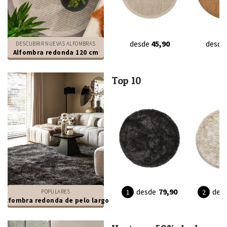
desde
45,90
desde
DESCUBRIR NUEVAS ALFOMBRAS
Alfombra redonda 120 cm
Top 10
desde
79,90
des
POPULARES
Alfombra redonda de pelo largo