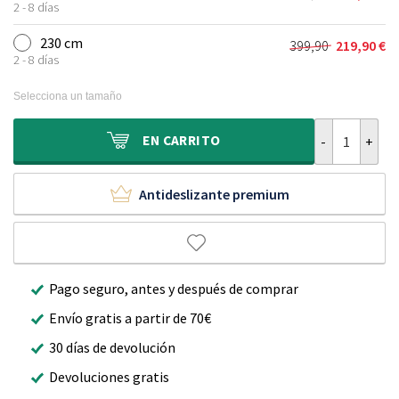
El
El
era:
es:
2 - 8 días
precio
precio
219,90 €.
119,90 €.
original
actual
230 cm
399,90
219,90
€
El
El
era:
es:
2 - 8 días
precio
precio
329,90 €.
179,90 €.
original
actual
Selecciona un tamaño
era:
es:
399,90 €.
219,90 €.
Alfombra redo
EN
CARRITO
Antideslizante premium
Pago seguro, antes y después de comprar
Envío gratis a partir de 70€
30 días de devolución
Devoluciones gratis