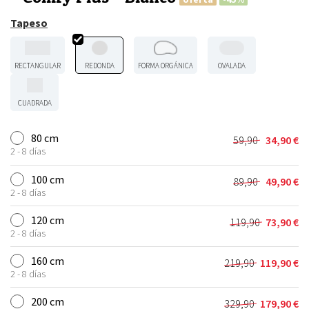
Tapeso
RECTANGULAR
REDONDA
FORMA ORGÁNICA
OVALADA
CUADRADA
80 cm
59,90
34,90
€
El
El
2 - 8 días
precio
precio
original
actual
100 cm
89,90
49,90
€
El
El
era:
es:
2 - 8 días
precio
precio
59,90 €.
34,90 €.
original
actual
120 cm
119,90
73,90
€
El
El
era:
es:
2 - 8 días
precio
precio
89,90 €.
49,90 €.
original
actual
160 cm
219,90
119,90
€
El
El
era:
es:
2 - 8 días
precio
precio
119,90 €.
73,90 €.
original
actual
200 cm
329,90
179,90
€