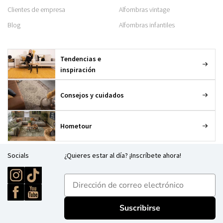
Clientes de empresa
Alfombras vintage
Blog
Alfombras infantiles
Tendencias e
inspiración
Consejos y cuidados
Hometour
Socials
¿Quieres estar al día? ¡Inscríbete ahora!
E-mailadres
Suscribirse