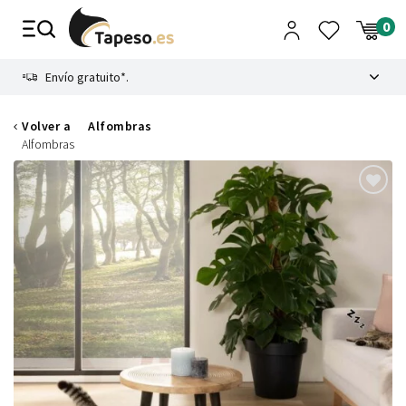
Ir
al
contenido
8.4
Envío gratuito*.
Volver a
Alfombras
Alfombras