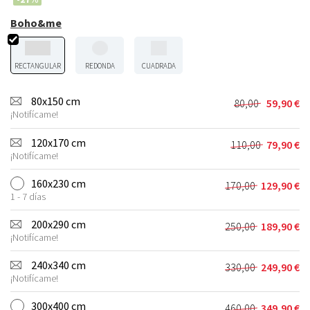
Boho&me
RECTANGULAR
REDONDA
CUADRADA
80x150 cm
80,00
59,90
€
El
El
¡Notifícame!
precio
precio
original
actual
120x170 cm
110,00
79,90
€
El
El
era:
es:
¡Notifícame!
precio
precio
80,00 €.
59,90 €.
original
actual
160x230 cm
170,00
129,90
€
El
El
era:
es:
1 - 7 días
precio
precio
110,00 €.
79,90 €.
original
actual
200x290 cm
250,00
189,90
€
El
El
era:
es:
¡Notifícame!
precio
precio
170,00 €.
129,90 €.
original
actual
240x340 cm
330,00
249,90
€
El
El
era:
es:
¡Notifícame!
precio
precio
250,00 €.
189,90 €.
original
actual
300x400 cm
460,00
349,90
€