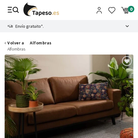
Ir
al
contenido
8.4
Envío gratuito*.
Volver a
Alfombras
Alfombras