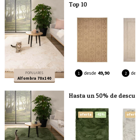
Top 10
desde
49,90
des
POPULARES
Alfombra 70x140
Hasta un 50% de descue
oferta
-41%
oferta