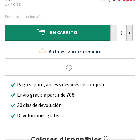
El
El
era:
es:
1 - 7 días
precio
precio
330,00 €.
249,90 €.
original
actual
Selecciona un tamaño
era:
es:
460,00 €.
349,90 €.
Alfombra de a
EN
CARRITO
Antideslizante premium
Pago seguro, antes y después de comprar
Envío gratis a partir de 70€
30 días de devolución
Devoluciones gratis
Colores disponibles
(2)