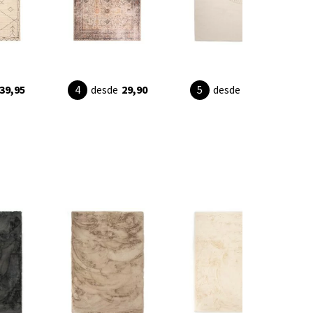
39,95
desde
29,90
desde
34,90