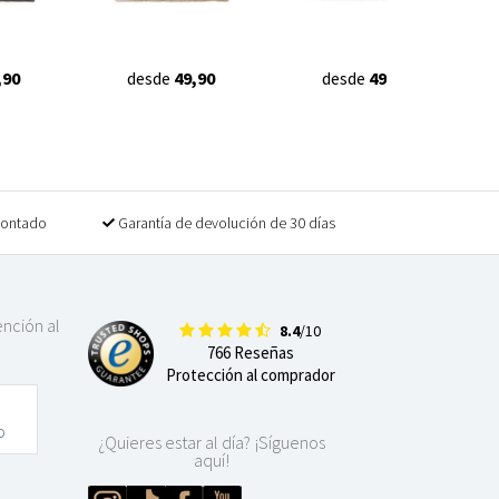
,90
desde
49,90
desde
49,90
contado
Garantía de devolución de 30 días
ención al
8.4
/10
766 Reseñas
Protección al comprador
o
¿Quieres estar al día? ¡Síguenos
aquí!