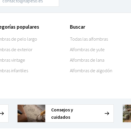
contacto@tapeso.es
egorías populares
Buscar
mbras de pelo largo
Todas las alfombras
mbras de exterior
Alfombras de yute
mbras vintage
Alfombras de lana
mbras infantiles
Alfombras de algodón
Consejos y
cuidados