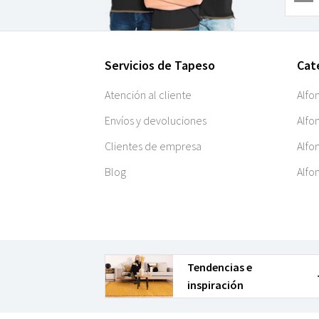
Servicios de Tapeso
Cat
Atención al cliente
Alfo
Envíos y devoluciones
Alfo
Clientes de empresa
Alfo
Blog
Alfo
Tendencias e
inspiración