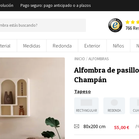
volución
Pago seguro: pago anticipado o a plazos
766 Re
terial
Medidas
Redonda
Exterior
Niños
/
INICIO
ALFOMBRAS
Alfombra de pasillo 
Champán
Tapeso
RECTANGULAR
REDONDA
CUA
80x200 cm
¡N
55,00
€