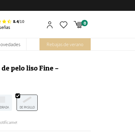
8.4
/10
señas
Novedades
Rebajas de verano
de pelo liso Fine –
DRADA
DE PASILLO
otifícame!