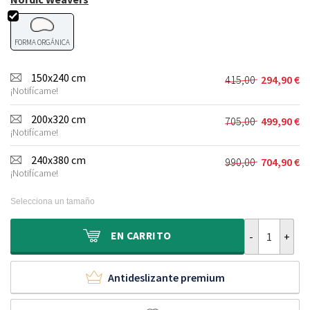
FORMA ORGÁNICA
150x240 cm
415,00
294,90
€
El
El
¡Notifícame!
precio
precio
original
actual
200x320 cm
705,00
499,90
€
El
El
era:
es:
¡Notifícame!
precio
precio
415,00 €.
294,90 €.
original
actual
240x380 cm
990,00
704,90
€
El
El
era:
es:
¡Notifícame!
precio
precio
705,00 €.
499,90 €.
original
actual
Selecciona un tamaño
era:
es:
990,00 €.
704,90 €.
Alfombra orgá
EN
CARRITO
Antideslizante premium