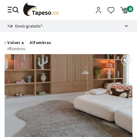
Ir
al
contenido
8.4
Envío gratuito*.
Volver a
Alfombras
Alfombras