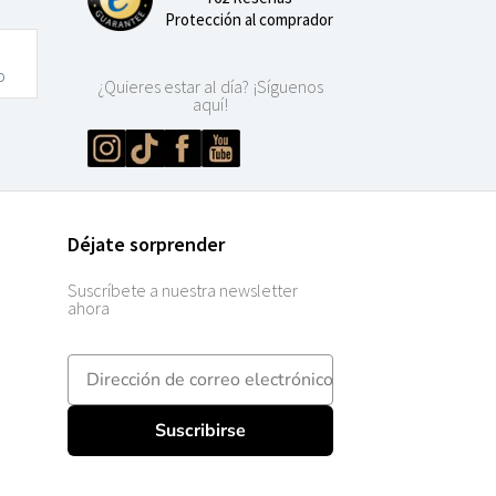
Protección al comprador
o
¿Quieres estar al día? ¡Síguenos
aquí!
Déjate sorprender
Suscríbete a nuestra newsletter
ahora
E-mailadres
Suscribirse