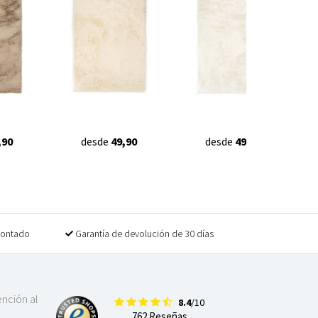
,90
desde
49,90
desde
49,90
contado
Garantía de devolución de 30 días
ención al
8.4
/10
762 Reseñas