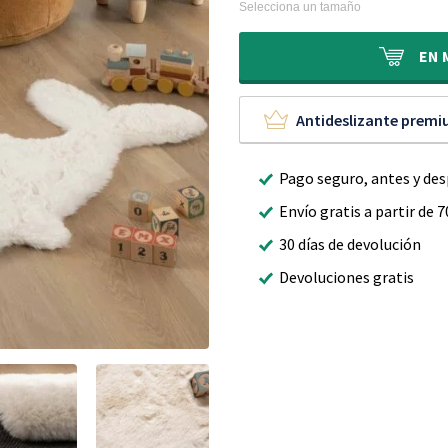
original
actual
Selecciona un tamaño
era:
es:
59,90 €.
39,90 €.
EN
Antideslizante prem
Pago seguro, antes y de
Envío gratis a partir de 7
30 días de devolución
Devoluciones gratis