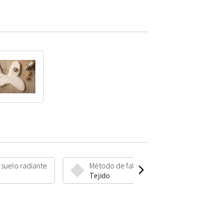
 suelo radiante
Método de fabricación
Altu
Tejido
35 m