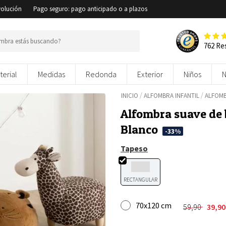
volución
Pago seguro: pago anticipado o a plazos
762 Re
terial
Medidas
Redonda
Exterior
Niños
/
/
INICIO
ALFOMBRA INFANTIL
ALFOMB
Alfombra suave de 
Blanco
-33%
Tapeso
RECTANGULAR
70x120 cm
59,90
39,9
El
El
precio
precio