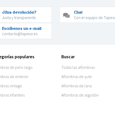
¿Una devolución?
Chat
Justa y transparente
Con el equipo de Tapes
Escríbenos un e-mail
contacto@tapeso.es
egorías populares
Buscar
mbras de pelo largo
Todas las alfombras
mbras de exterior
Alfombras de yute
mbras vintage
Alfombras de lana
mbras infantiles
Alfombras de algodón