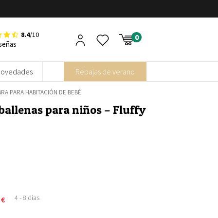
8.4
/10
señas
Novedades
Rebajas de verano
RA PARA HABITACIÓN DE BEBÉ
ballenas para niños – Fluffy
4 - 8 días
0
€