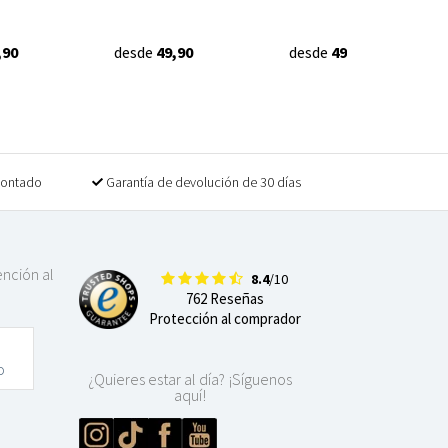
,90
desde
49,90
desde
49,90
contado
Garantía de devolución de 30 días
ención al
8.4
/10
762 Reseñas
Protección al comprador
o
¿Quieres estar al día? ¡Síguenos
aquí!