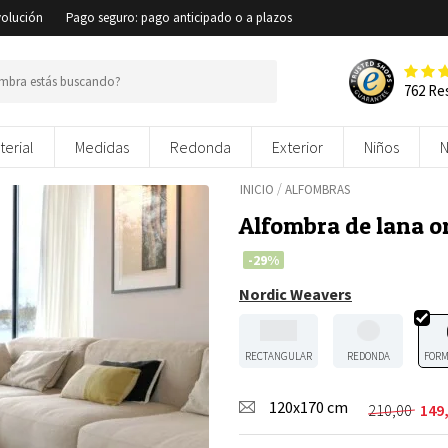
volución
Pago seguro: pago anticipado o a plazos
762 Re
terial
Medidas
Redonda
Exterior
Niños
/
INICIO
ALFOMBRAS
Alfombra de lana o
-29%
Nordic Weavers
RECTANGULAR
REDONDA
FORM
120x170 cm
210,00
149
El
El
precio
precio