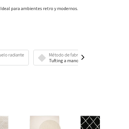
. Ideal para ambientes retro y modernos.
uelo radiante
Método de fabricación
Altura
Tufting a mano
10 mm