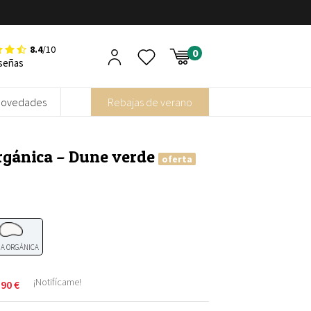
8.4
/10
señas
Novedades
Rebajas de verano
rgánica – Dune verde
oferta
A ORGÁNICA
¡Notifícame!
,90
€