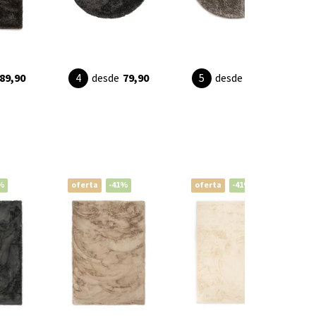
89,90
desde
79,90
desde
79,90
%
oferta
-41%
oferta
-41%