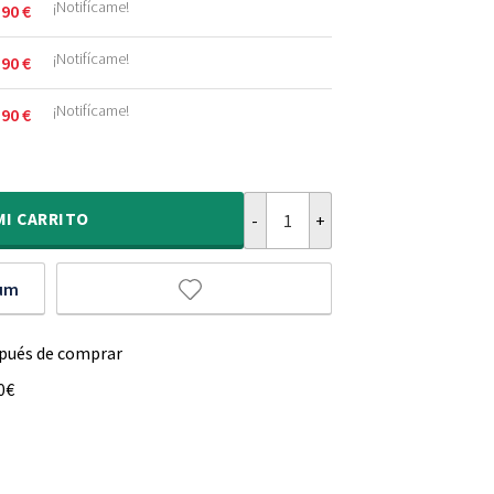
¡Notifícame!
,90
€
.
.
¡Notifícame!
,90
€
.
.
¡Notifícame!
,90
€
.
.
Alfombra de lana orgánica - Dune
.
.
MI
CARRITO
ium
spués de comprar
0€