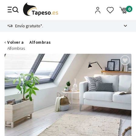
Ir
al
contenido
8.4
Envío gratuito*.
Volver a
Alfombras
Alfombras