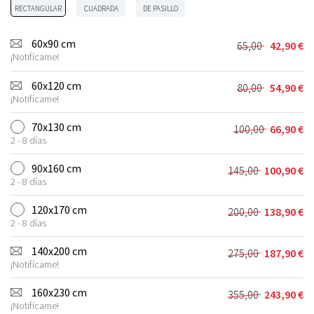
RECTANGULAR
CUADRADA
DE PASILLO
60x90 cm
65,00
42,90
€
El
El
¡Notifícame!
precio
precio
original
actual
60x120 cm
80,00
54,90
€
El
El
era:
es:
¡Notifícame!
precio
precio
65,00 €.
42,90 €.
original
actual
70x130 cm
100,00
66,90
€
El
El
era:
es:
2 - 8 días
precio
precio
80,00 €.
54,90 €.
original
actual
90x160 cm
145,00
100,90
€
El
El
era:
es:
2 - 8 días
precio
precio
100,00 €.
66,90 €.
original
actual
120x170 cm
200,00
138,90
€
El
El
era:
es:
2 - 8 días
precio
precio
145,00 €.
100,90 €.
original
actual
140x200 cm
275,00
187,90
€
El
El
era:
es:
¡Notifícame!
precio
precio
200,00 €.
138,90 €.
original
actual
160x230 cm
355,00
243,90
€
El
El
era:
es:
¡Notifícame!