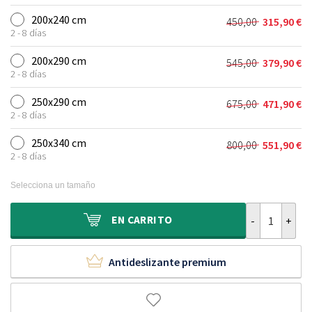
precio
precio
275,00 €.
187,90 €.
original
actual
200x240 cm
450,00
315,90
€
El
El
era:
es:
2 - 8 días
precio
precio
355,00 €.
243,90 €.
original
actual
200x290 cm
545,00
379,90
€
El
El
era:
es:
2 - 8 días
precio
precio
450,00 €.
315,90 €.
original
actual
250x290 cm
675,00
471,90
€
El
El
era:
es:
2 - 8 días
precio
precio
545,00 €.
379,90 €.
original
actual
250x340 cm
800,00
551,90
€
El
El
era:
es:
2 - 8 días
precio
precio
675,00 €.
471,90 €.
original
actual
Selecciona un tamaño
era:
es:
800,00 €.
551,90 €.
Alfombra de la
EN
CARRITO
Antideslizante premium