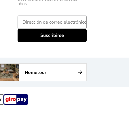
ahora
E-mailadres
Suscribirse
Hometour