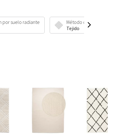
n por suelo radiante
Método de fabricación
Tejido