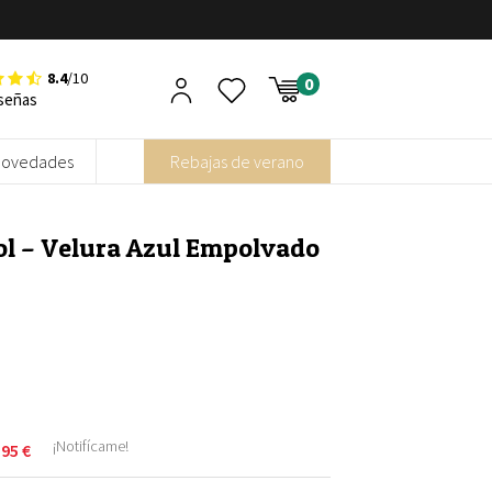
8.4
/10
señas
Novedades
Rebajas de verano
l – Velura Azul Empolvado
¡Notifícame!
,95
€