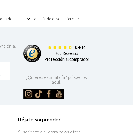
contado
Garantía de devolución de 30 días
ención al
8.4
/10
762 Reseñas
Protección al comprador
o
¿Quieres estar al día? ¡Síguenos
aquí!
Déjate sorprender
Suscríbete a nuestra newsletter