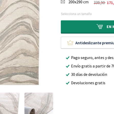
200x290 cm
original
actual
339,90
171
El
El
era:
es:
precio
precio
229,90 €
122,95 €
original
actual
Selecciona un tamaño
era:
es:
339,90 €
171,95 €
EN
Antideslizante prem
Pago seguro, antes y de
Envío gratis a partir de 7
30 días de devolución
Devoluciones gratis