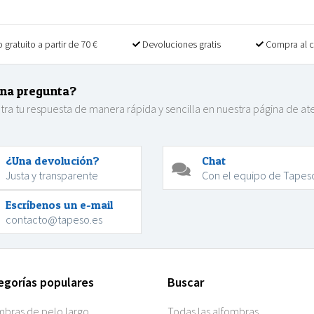
 gratuito a partir de 70 €
Devoluciones gratis
Compra al 
na pregunta?
ra tu respuesta de manera rápida y sencilla en nuestra página de at
.
¿Una devolución?
Chat
Justa y transparente
Con el equipo de Tapes
Escríbenos un e-mail
contacto@tapeso.es
egorías populares
Buscar
mbras de pelo largo
Todas las alfombras