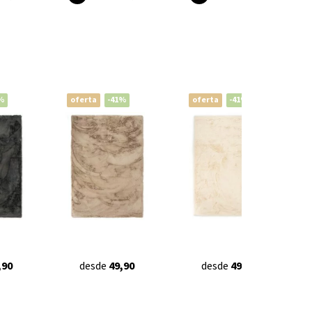
%
oferta
-41%
oferta
-41%
,90
desde
49,90
desde
49,90