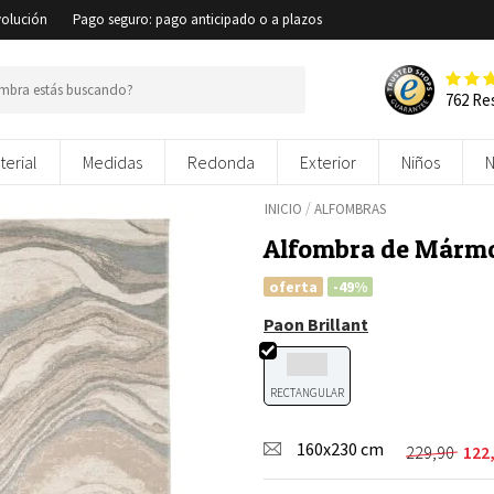
volución
Pago seguro: pago anticipado o a plazos
762 Re
terial
Medidas
Redonda
Exterior
Niños
/
INICIO
ALFOMBRAS
Alfombra de Mármo
oferta
-49%
Paon Brillant
RECTANGULAR
160x230 cm
229,90
122
El
El
precio
precio