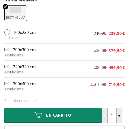
RECTANGULAR
160x230 cm
340,00
239,90
€
El
El
2 - 8 días
precio
precio
original
actual
200x300 cm
530,00
379,90
€
El
El
era:
es:
¡Notifícame!
precio
precio
340,00 €.
239,90 €.
original
actual
240x340 cm
700,00
499,90
€
El
El
era:
es:
¡Notifícame!
precio
precio
530,00 €.
379,90 €.
original
actual
300x400 cm
1.010,00
719,90
€
El
El
era:
es:
¡Notifícame!
precio
precio
700,00 €.
499,90 €.
original
actual
Selecciona un tamaño
era:
es:
1.010,00 €.
719,90 €.
Alfombra de la
EN
CARRITO