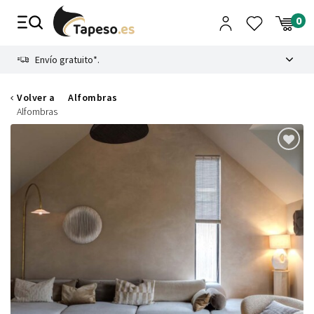
Ir
al
contenido
8.4
Envío gratuito*.
Volver a
Alfombras
Alfombras