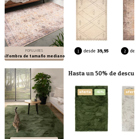
desde
39,95
des
POPULARES
Alfombra de tamaño mediano
Hasta un 50% de descue
oferta
-41%
oferta