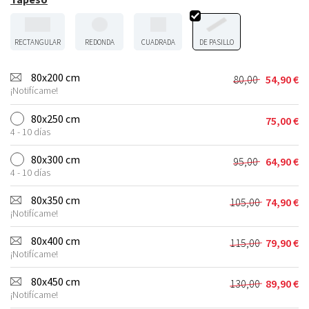
RECTANGULAR
REDONDA
CUADRADA
DE PASILLO
80x200 cm
80,00
54,90
€
El
El
¡Notifícame!
precio
precio
original
actual
80x250 cm
75,00
€
era:
es:
4 - 10 días
80,00 €.
54,90 €.
80x300 cm
95,00
64,90
€
El
El
4 - 10 días
precio
precio
original
actual
80x350 cm
105,00
74,90
€
El
El
era:
es:
¡Notifícame!
precio
precio
95,00 €.
64,90 €.
original
actual
80x400 cm
115,00
79,90
€
El
El
era:
es:
¡Notifícame!
precio
precio
105,00 €.
74,90 €.
original
actual
80x450 cm
130,00
89,90
€
El
El
era:
es:
¡Notifícame!
precio
precio
115,00 €.
79,90 €.