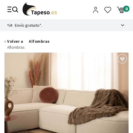
Ir
al
contenido
8.4
Envío gratuito*.
Volver a
Alfombras
Alfombras