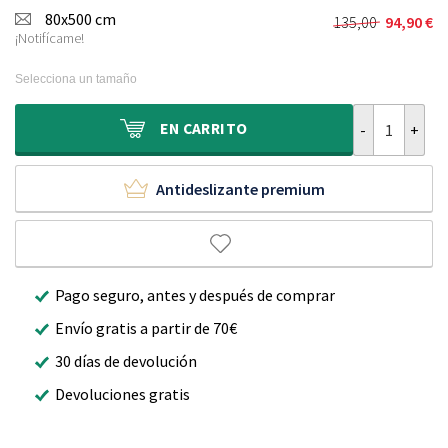
original
actual
80x500 cm
135,00
94,90
€
El
El
era:
es:
¡Notifícame!
precio
precio
130,00 €.
89,90 €.
original
actual
Selecciona un tamaño
era:
es:
135,00 €.
94,90 €.
Alfombra de pa
EN
CARRITO
Antideslizante premium
Pago seguro, antes y después de comprar
Envío gratis a partir de 70€
30 días de devolución
Devoluciones gratis