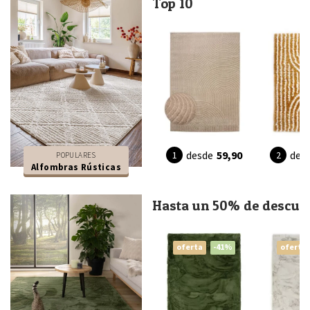
Top 10
desde
59,90
des
POPULARES
Alfombras Rústicas
Hasta un 50% de descue
oferta
-41%
oferta