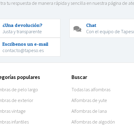
ra tu respuesta de manera rápida y sencilla en nuestra página de at
.
¿Una devolución?
Chat
Justa y transparente
Con el equipo de Tapes
Escríbenos un e-mail
contacto@tapeso.es
egorías populares
Buscar
mbras de pelo largo
Todas las alfombras
mbras de exterior
Alfombras de yute
mbras vintage
Alfombras de lana
mbras infantiles
Alfombras de algodón