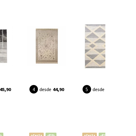
45,90
desde
44,90
desde
29,90
%
oferta
-41%
oferta
-41%