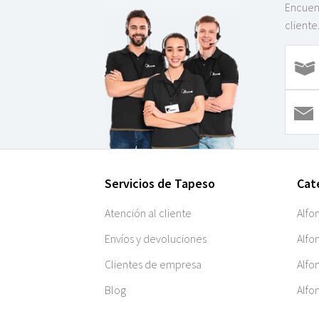
Encuent
cliente
Servicios de Tapeso
Cat
Atención al cliente
Alfo
Envíos y devoluciones
Alfo
Clientes de empresa
Alfo
Blog
Alfo