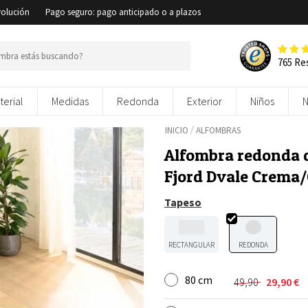
volución
Pago seguro: pago anticipado o a plazos
765 Re
terial
Medidas
Redonda
Exterior
Niños
/
INICIO
ALFOMBRAS
Alfombra redonda d
Fjord Dvale Crema/
Tapeso
RECTANGULAR
REDONDA
80 cm
49,90
29,90
€
El
El
precio
precio