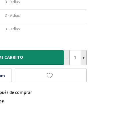
3 - 9 días
3 - 9 días
3 - 9 días
Alfombra redonda de estilo escan
MI
CARRITO
ium
spués de comprar
0€