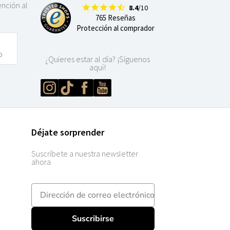
ención al
8.4
/10
765 Reseñas
Protección al comprador
o
¿Quieres estar al día? ¡Síguenos
aquí!
Déjate sorprender
Suscríbete a nuestra newsletter
ahora
E-mailadres
Suscribirse