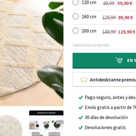
120 cm
original
actual
89,90
59,90
€
El
El
era:
es:
precio
precio
49,90 €.
29,90 €.
160 cm
129,90
89,90
€
original
actual
El
El
era:
es:
precio
precio
89,90 €.
59,90 €.
200 cm
189,90
129,90
€
original
actual
El
El
era:
es:
precio
precio
129,90 €.
89,90 €.
original
actual
Selecciona un tamaño
era:
es:
189,90 €.
129,90 €.
EN
Antideslizante prem
Pago seguro, antes y de
Envío gratis a partir de 7
30 días de devolución
Devoluciones gratis