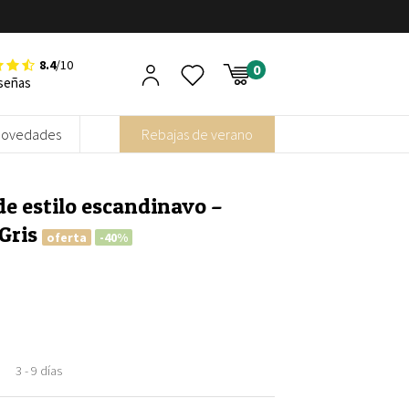
8.4
/10
señas
Novedades
Rebajas de verano
e estilo escandinavo –
Gris
oferta
-40%
3 - 9 días